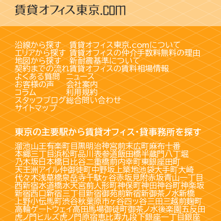
沿線から探す
賃貸オフィス東京.comについて
エリアから探す
賃貸オフィスの仲介手数料無料の理由
地図から探す
新耐震基準について
契約までの流れ
賃貸オフィスの賃料相場情報
よくある質問
ニュース
お客様の声
会社案内
コラム
利用規約
スタッフブログ
総合問い合わせ
サイトマップ
東京の主要駅から賃貸オフィス・貸事務所を探す
溜池山王
有楽町
目黒
明治神宮前
末広町
麻布十番
本郷三丁目
浜松町
品川
表参道
飯田橋
半蔵門
八丁堀
乃木坂
日本橋
日比谷
二重橋前
内幸町
東銀座
田町
天王洲アイル
仲御徒町
中野坂上
築地
池袋
大手町
大崎
代々木
浅草橋
泉岳寺
千駄ヶ谷
赤坂見附
赤坂
青山一丁目
西新宿
水道橋
水天宮前
人形町
神保町
神田
神谷町
神楽坂
新宿西口
新宿三丁目
新宿御苑前
新宿
新御茶ノ水
新橋
上野
小伝馬町
渋谷
秋葉原
市ヶ谷
四ッ谷
三田
三越前
麹町
高輪ゲートウェイ
高田馬場
御徒町
御茶ノ水
後楽園
五反田
虎ノ門ヒルズ
虎ノ門
原宿
恵比寿
九段下
銀座一丁目
銀座