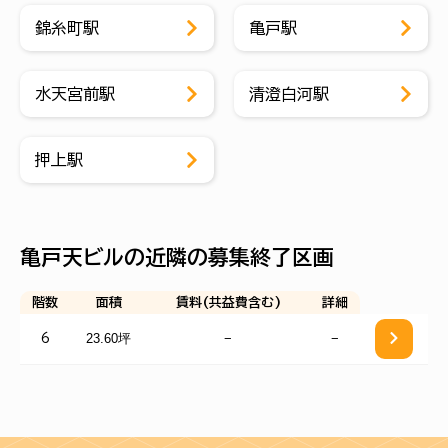
錦糸町駅
亀戸駅
水天宮前駅
清澄白河駅
押上駅
亀戸天ビルの近隣の募集終了区画
階数
面積
賃料(共益費含む)
詳細
23.60坪
−
−
6