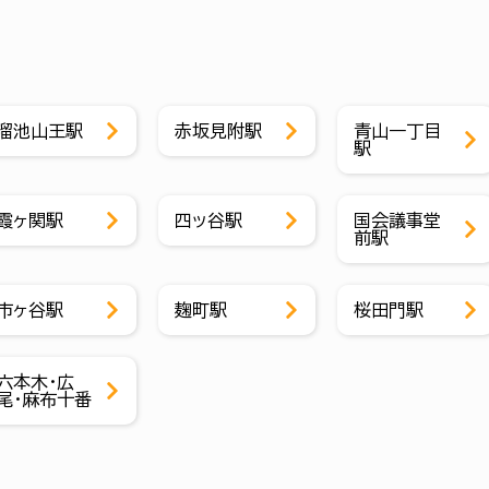
溜池山王駅
赤坂見附駅
青山一丁目
駅
霞ヶ関駅
四ッ谷駅
国会議事堂
前駅
市ヶ谷駅
麹町駅
桜田門駅
六本木・広
尾・麻布十番