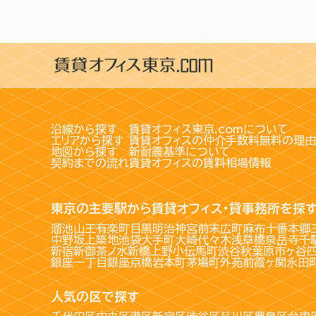
沿線から探す
賃貸オフィス東京.comについて
エリアから探す
賃貸オフィスの仲介手数料無料の理由
地図から探す
新耐震基準について
契約までの流れ
賃貸オフィスの賃料相場情報
東京の主要駅から賃貸オフィス・貸事務所を探
溜池山王
有楽町
目黒
明治神宮前
末広町
麻布十番
本郷
中野坂上
築地
池袋
大手町
大崎
代々木
浅草橋
泉岳寺
千
新宿
新御茶ノ水
新橋
上野
小伝馬町
渋谷
秋葉原
市ヶ谷
銀座一丁目
銀座
京橋
岩本町
茅場町
外苑前
霞ヶ関
永田
人気の区で探す