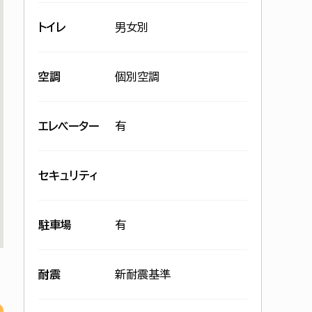
トイレ
男女別
空調
個別空調
エレベーター
有
セキュリティ
駐車場
有
耐震
新耐震基準