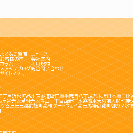
よくある質問
ニュース
お客様の声
会社案内
コラム
利用規約
スタッフブログ
総合問い合わせ
サイトマップ
す
三丁目
浜松町
品川
表参道
飯田橋
半蔵門
八丁堀
乃木坂
日本橋
日比
駄ヶ谷
赤坂見附
赤坂
青山一丁目
西新宿
水道橋
水天宮前
人形町
神
四ッ谷
三田
三越前
麹町
高輪ゲートウェイ
高田馬場
御徒町
御茶ノ水
町