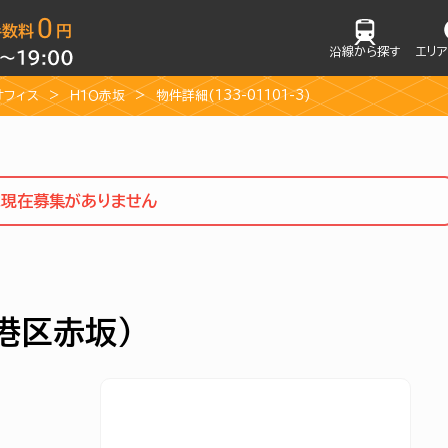
沿線から探す
エリ
オフィス
Ｈ１Ｏ赤坂
物件詳細(133-01101-3)
は現在募集がありません
（港区赤坂）