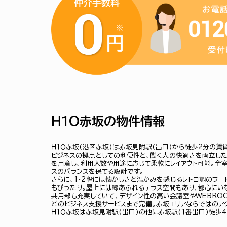
Ｈ１Ｏ赤坂の物件情報
Ｈ１Ｏ赤坂(港区赤坂)は赤坂見附駅(出口)から徒歩2分の賃
ビジネスの拠点としての利便性と、働く人の快適さを両立した
を用意し、利用人数や用途に応じて柔軟にレイアウト可能。全
スのバランスを保てる設計です。
さらに、1・2階には懐かしさと温かみを感じるレトロ調のフ
もぴったり。屋上には緑あふれるテラス空間もあり、都心にい
共用部も充実していて、デザイン性の高い会議室やWEBROO
どのビジネス支援サービスまで完備。赤坂エリアならではのア
Ｈ１Ｏ赤坂は赤坂見附駅(出口)の他に赤坂駅(１番出口)徒歩