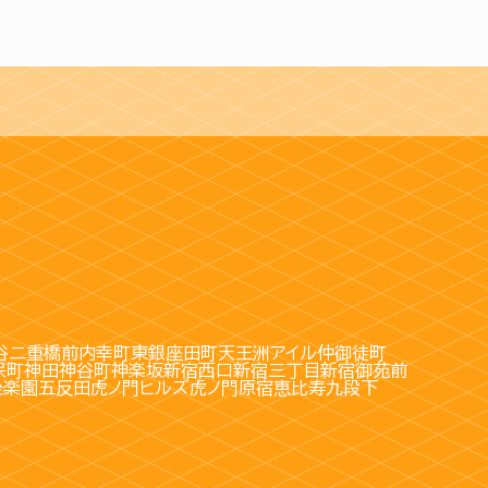
谷
二重橋前
内幸町
東銀座
田町
天王洲アイル
仲御徒町
保町
神田
神谷町
神楽坂
新宿西口
新宿三丁目
新宿御苑前
後楽園
五反田
虎ノ門ヒルズ
虎ノ門
原宿
恵比寿
九段下