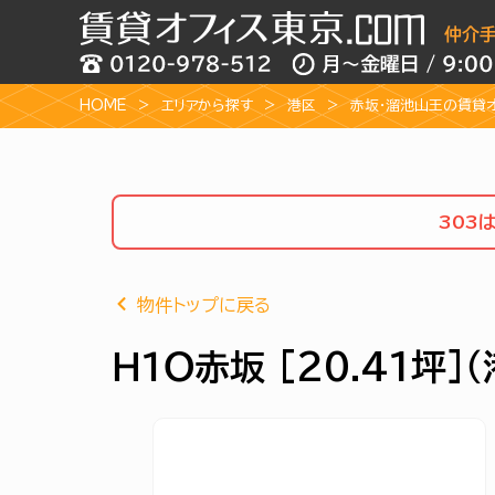
HOME
エリアから探す
港区
赤坂・溜池山王の賃貸
303
物件トップに戻る
Ｈ１Ｏ赤坂 [20.41坪]