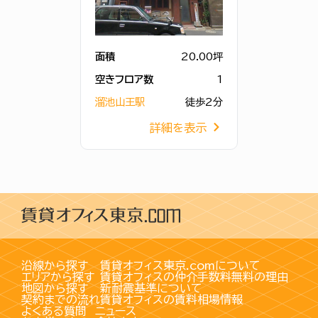
面積
20.00坪
空きフロア数
1
溜池山王駅
徒歩2分
詳細を表示
沿線から探す
賃貸オフィス東京.comについて
エリアから探す
賃貸オフィスの仲介手数料無料の理由
地図から探す
新耐震基準について
契約までの流れ
賃貸オフィスの賃料相場情報
よくある質問
ニュース