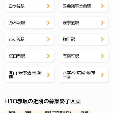
四ッ谷駅
国会議事堂前駅
乃木坂駅
表参道駅
市ヶ谷駅
麹町駅
桜田門駅
有楽町駅
青山・表参道・外苑
六本木・広尾・麻布
前
十番
Ｈ１Ｏ赤坂の近隣の募集終了区画
階数
面積
賃料(共益費含む)
詳細