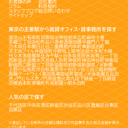
お客様の声
会社案内
コラム
利用規約
スタッフブログ
総合問い合わせ
サイトマップ
東京の主要駅から賃貸オフィス・貸事務所を探す
溜池山王
有楽町
目黒
明治神宮前
末広町
麻布十番
本郷三丁目
浜松町
品川
表参道
飯田橋
半蔵門
八丁堀
乃木坂
日本橋
日比谷
二重橋前
内幸町
東銀座
田町
天王洲アイル
仲御徒町
中野坂上
築地
池袋
大手町
大崎
代々木
浅草橋
泉岳寺
千駄ヶ谷
赤坂見附
赤坂
青山一丁目
西新宿
水道橋
水天宮前
人形町
神保町
神田
神谷町
神楽坂
新宿西口
新宿三丁目
新宿御苑前
新宿
新御茶ノ水
新橋
上野
小伝馬町
渋谷
秋葉原
市ヶ谷
四ッ谷
三田
三越前
麹町
高輪ゲートウェイ
高田馬場
御徒町
御茶ノ水
後楽園
五反田
虎ノ門ヒルズ
虎ノ門
原宿
恵比寿
九段下
銀座一丁目
銀座
京橋
岩本町
茅場町
外苑前
霞ヶ関
永田町
人気の区で探す
千代田区
中央区
港区
新宿区
渋谷区
品川区
豊島区
台東区
目黒区
※表記している物件の月額は賃料及び共益費を含む税込金額を表示
しています。