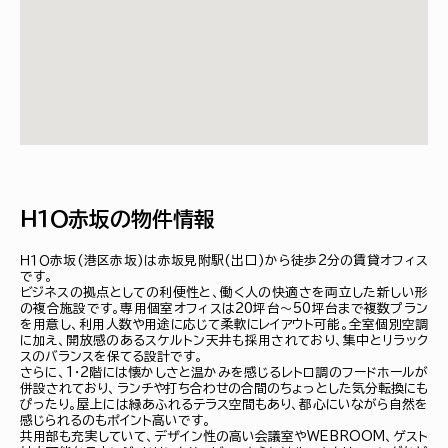
Ｈ１Ｏ赤坂の物件情報
Ｈ１Ｏ赤坂(港区赤坂)は赤坂見附駅(出口)から徒歩2分の賃貸オフィス
です。
ビジネスの拠点としての利便性と、働く人の快適さを両立した新しい形
の複合施設です。専用個室オフィスは20坪台～50坪台まで複数プラン
を用意し、利用人数や用途に応じて柔軟にレイアウト可能。全室個別空調
に加え、開放感のあるスケルトン天井も採用されており、集中とリラック
スのバランスを保てる設計です。
さらに、1・2階には懐かしさと温かみを感じるレトロ調のフードホールが
併設されており、ランチや打ち合わせの合間のちょっとした気分転換にも
ぴったり。屋上には緑あふれるテラス空間もあり、都心にいながら自然を
感じられるのもポイント高いです。
共用部も充実していて、デザイン性の高い会議室やWEBROOM、ゲスト