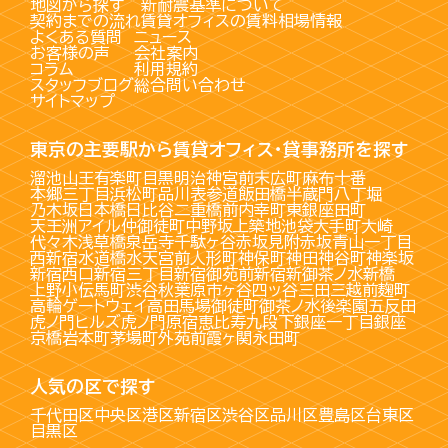
地図から探す
新耐震基準について
契約までの流れ
賃貸オフィスの賃料相場情報
よくある質問
ニュース
お客様の声
会社案内
コラム
利用規約
スタッフブログ
総合問い合わせ
サイトマップ
東京の主要駅から賃貸オフィス・貸事務所を探す
溜池山王
有楽町
目黒
明治神宮前
末広町
麻布十番
本郷三丁目
浜松町
品川
表参道
飯田橋
半蔵門
八丁堀
乃木坂
日本橋
日比谷
二重橋前
内幸町
東銀座
田町
天王洲アイル
仲御徒町
中野坂上
築地
池袋
大手町
大崎
代々木
浅草橋
泉岳寺
千駄ヶ谷
赤坂見附
赤坂
青山一丁目
西新宿
水道橋
水天宮前
人形町
神保町
神田
神谷町
神楽坂
新宿西口
新宿三丁目
新宿御苑前
新宿
新御茶ノ水
新橋
上野
小伝馬町
渋谷
秋葉原
市ヶ谷
四ッ谷
三田
三越前
麹町
高輪ゲートウェイ
高田馬場
御徒町
御茶ノ水
後楽園
五反田
虎ノ門ヒルズ
虎ノ門
原宿
恵比寿
九段下
銀座一丁目
銀座
京橋
岩本町
茅場町
外苑前
霞ヶ関
永田町
人気の区で探す
千代田区
中央区
港区
新宿区
渋谷区
品川区
豊島区
台東区
目黒区