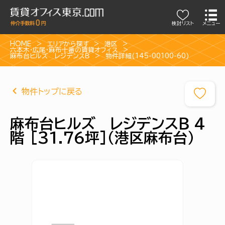
検討リスト
メニュー
HOME
エリアから探す
港区
六本木・広尾・麻布十番の賃貸オフィス
麻布台ヒルズ レジデンスＢ
物件詳細(145-00100-60)
物件トップに戻る
麻布台ヒルズ レジデンスＢ 4
階 [31.76坪]（港区麻布台）