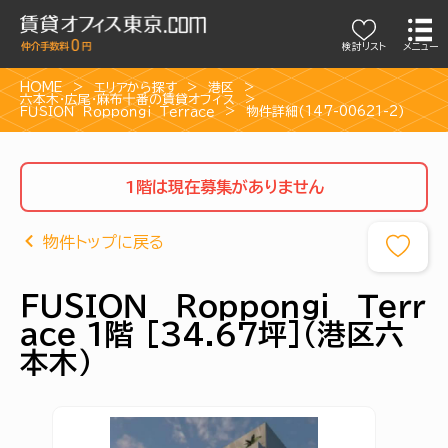
検討リスト
メニュー
HOME
エリアから探す
港区
六本木・広尾・麻布十番の賃貸オフィス
ＦＵＳＩＯＮ Ｒｏｐｐｏｎｇｉ Ｔｅｒｒａｃｅ
物件詳細(147-00621-2)
1階は現在募集がありません
物件トップに戻る
ＦＵＳＩＯＮ Ｒｏｐｐｏｎｇｉ Ｔｅｒｒ
ａｃｅ 1階 [34.67坪]（港区六
本木）