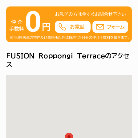
ＦＵＳＩＯＮ Ｒｏｐｐｏｎｇｉ Ｔｅｒｒａｃｅのアクセ
ス