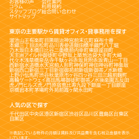
お客様の声
会社案内
コラム
利用規約
スタッフブログ
総合問い合わせ
サイトマップ
東京の主要駅から賃貸オフィス・貸事務所を探す
溜池山王
有楽町
目黒
明治神宮前
末広町
麻布十番
本郷三丁目
浜松町
品川
表参道
飯田橋
半蔵門
八丁堀
乃木坂
日本橋
日比谷
二重橋前
内幸町
東銀座
田町
天王洲アイル
仲御徒町
中野坂上
築地
池袋
大手町
大崎
代々木
浅草橋
泉岳寺
千駄ヶ谷
赤坂見附
赤坂
青山一丁目
西新宿
水道橋
水天宮前
人形町
神保町
神田
神谷町
神楽坂
新宿西口
新宿三丁目
新宿御苑前
新宿
新御茶ノ水
新橋
上野
小伝馬町
渋谷
秋葉原
市ヶ谷
四ッ谷
三田
三越前
麹町
高輪ゲートウェイ
高田馬場
御徒町
御茶ノ水
後楽園
五反田
虎ノ門ヒルズ
虎ノ門
原宿
恵比寿
九段下
銀座一丁目
銀座
京橋
岩本町
茅場町
外苑前
霞ヶ関
永田町
人気の区で探す
千代田区
中央区
港区
新宿区
渋谷区
品川区
豊島区
台東区
目黒区
※表記している物件の月額は賃料及び共益費を含む税込金額を表示
しています。