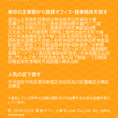
東京の主要駅から賃貸オフィス・貸事務所を探す
溜池山王
有楽町
目黒
明治神宮前
末広町
麻布十番
本郷三丁目
浜松町
品川
表参道
飯田橋
半蔵門
八丁堀
乃木坂
日本橋
日比谷
二重橋前
内幸町
東銀座
田町
天王洲アイル
仲御徒町
中野坂上
築地
池袋
大手町
大崎
代々木
浅草橋
泉岳寺
千駄ヶ谷
赤坂見附
赤坂
青山一丁目
西新宿
水道橋
水天宮前
人形町
神保町
神田
神谷町
神楽坂
新宿西口
新宿三丁目
新宿御苑前
新宿
新御茶ノ水
新橋
上野
小伝馬町
渋谷
秋葉原
市ヶ谷
四ッ谷
三田
三越前
麹町
高輪ゲートウェイ
高田馬場
御徒町
御茶ノ水
後楽園
五反田
虎ノ門ヒルズ
虎ノ門
原宿
恵比寿
九段下
銀座一丁目
銀座
京橋
岩本町
茅場町
外苑前
霞ヶ関
永田町
人気の区で探す
千代田区
中央区
港区
新宿区
渋谷区
品川区
豊島区
台東区
目黒区
※表記している物件の月額は賃料及び共益費を含む税込金額を表示
しています。
© 2016–2026
賃貸オフィス東京.com
Co.,Ltd. All rights
reserved.