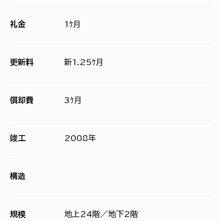
礼金
1ｹ月
更新料
新1.25ｹ月
償却費
3ｹ月
竣工
2008年
構造
規模
地上24階／地下2階