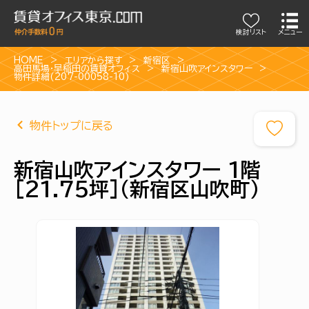
検討リスト
メニュー
HOME
エリアから探す
新宿区
高田馬場・早稲田の賃貸オフィス
新宿山吹アインスタワー
物件詳細(207-00058-10)
物件トップに戻る
新宿山吹アインスタワー 1階
[21.75坪]（新宿区山吹町）