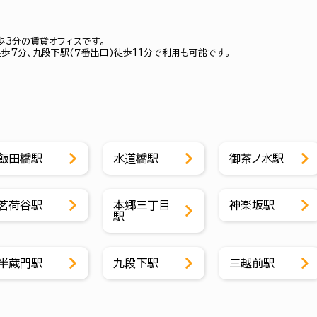
歩3分の賃貸オフィスです。
徒歩7分、九段下駅(７番出口)徒歩11分で利用も可能です。
飯田橋駅
水道橋駅
御茶ノ水駅
茗荷谷駅
本郷三丁目
神楽坂駅
駅
半蔵門駅
九段下駅
三越前駅