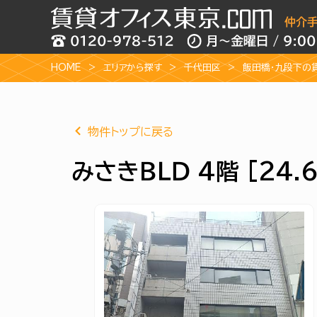
HOME
エリアから探す
千代田区
飯田橋・九段下の
物件トップに戻る
みさきＢＬＤ 4階 [24