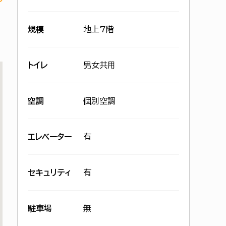
規模
地上7階
トイレ
男女共用
空調
個別空調
エレベーター
有
セキュリティ
有
駐車場
無