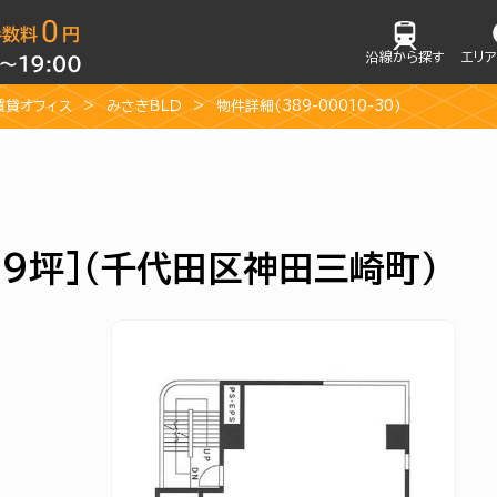
沿線から探す
エリ
賃貸オフィス
みさきＢＬＤ
物件詳細(389-00010-30)
.69坪]（千代田区神田三崎町）