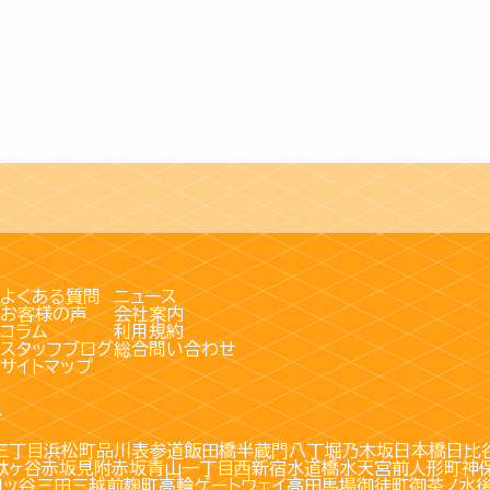
よくある質問
ニュース
お客様の声
会社案内
コラム
利用規約
スタッフブログ
総合問い合わせ
サイトマップ
す
三丁目
浜松町
品川
表参道
飯田橋
半蔵門
八丁堀
乃木坂
日本橋
日比
駄ヶ谷
赤坂見附
赤坂
青山一丁目
西新宿
水道橋
水天宮前
人形町
神
四ッ谷
三田
三越前
麹町
高輪ゲートウェイ
高田馬場
御徒町
御茶ノ水