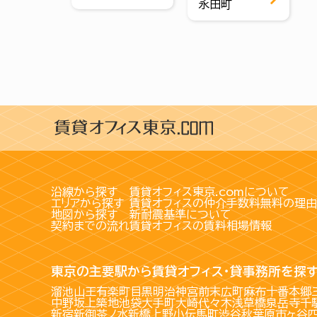
永田町
沿線から探す
賃貸オフィス東京.comについて
エリアから探す
賃貸オフィスの仲介手数料無料の理由
地図から探す
新耐震基準について
契約までの流れ
賃貸オフィスの賃料相場情報
東京の主要駅から賃貸オフィス・貸事務所を探
溜池山王
有楽町
目黒
明治神宮前
末広町
麻布十番
本郷
中野坂上
築地
池袋
大手町
大崎
代々木
浅草橋
泉岳寺
千
新宿
新御茶ノ水
新橋
上野
小伝馬町
渋谷
秋葉原
市ヶ谷