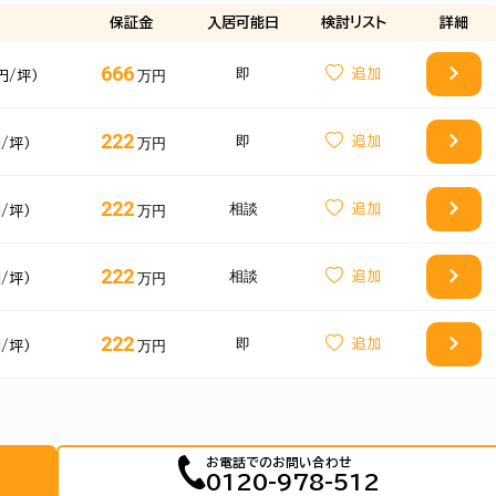
保証金
入居可能日
検討
リスト
詳細
666
即
万円
0円/坪）
222
即
万円
円/坪）
222
相談
万円
円/坪）
222
相談
万円
円/坪）
222
即
万円
円/坪）
お電話でのお問い合わせ
0120-978-512