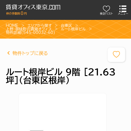
検討リスト
メニュー
HOME
エリアから探す
台東区
上野・御徒町の賃貸オフィス
ルート根岸ビル
物件詳細(545-00032-60)
物件トップに戻る
ルート根岸ビル 9階 [21.63
坪]（台東区根岸）