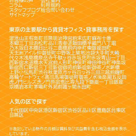
お客様の声
会社案内
コラム
利用規約
スタッフブログ
総合問い合わせ
サイトマップ
東京の主要駅から賃貸オフィス・貸事務所を探す
溜池山王
有楽町
目黒
明治神宮前
末広町
麻布十番
本郷三丁目
浜松町
品川
表参道
飯田橋
半蔵門
八丁堀
乃木坂
日本橋
日比谷
二重橋前
内幸町
東銀座
田町
天王洲アイル
仲御徒町
中野坂上
築地
池袋
大手町
大崎
代々木
浅草橋
泉岳寺
千駄ヶ谷
赤坂見附
赤坂
青山一丁目
西新宿
水道橋
水天宮前
人形町
神保町
神田
神谷町
神楽坂
新宿西口
新宿三丁目
新宿御苑前
新宿
新御茶ノ水
新橋
上野
小伝馬町
渋谷
秋葉原
市ヶ谷
四ッ谷
三田
三越前
麹町
高輪ゲートウェイ
高田馬場
御徒町
御茶ノ水
後楽園
五反田
虎ノ門ヒルズ
虎ノ門
原宿
恵比寿
九段下
銀座一丁目
銀座
京橋
岩本町
茅場町
外苑前
霞ヶ関
永田町
人気の区で探す
千代田区
中央区
港区
新宿区
渋谷区
品川区
豊島区
台東区
目黒区
※表記している物件の月額は賃料及び共益費を含む税込金額を表示
しています。