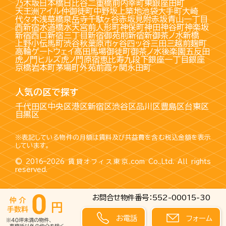
乃木坂
日本橋
日比谷
二重橋前
内幸町
東銀座
田町
天王洲アイル
仲御徒町
中野坂上
築地
池袋
大手町
大崎
代々木
浅草橋
泉岳寺
千駄ヶ谷
赤坂見附
赤坂
青山一丁目
西新宿
水道橋
水天宮前
人形町
神保町
神田
神谷町
神楽坂
新宿西口
新宿三丁目
新宿御苑前
新宿
新御茶ノ水
新橋
上野
小伝馬町
渋谷
秋葉原
市ヶ谷
四ッ谷
三田
三越前
麹町
高輪ゲートウェイ
高田馬場
御徒町
御茶ノ水
後楽園
五反田
虎ノ門ヒルズ
虎ノ門
原宿
恵比寿
九段下
銀座一丁目
銀座
京橋
岩本町
茅場町
外苑前
霞ヶ関
永田町
人気の区で探す
千代田区
中央区
港区
新宿区
渋谷区
品川区
豊島区
台東区
目黒区
※表記している物件の月額は賃料及び共益費を含む税込金額を表示
しています。
© 2016–2026
賃貸オフィス東京.com
Co.,Ltd. All rights
reserved.
お問合せ物件番号：552-00015-30
お電話
フォーム