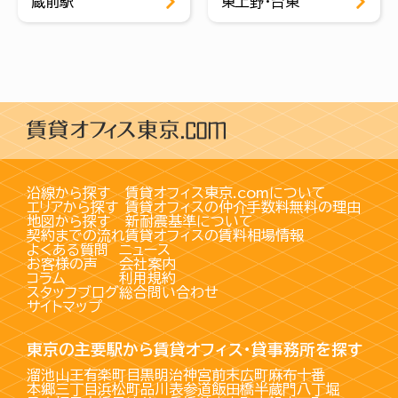
蔵前駅
東上野・台東
沿線から探す
賃貸オフィス東京.comについて
エリアから探す
賃貸オフィスの仲介手数料無料の理由
地図から探す
新耐震基準について
契約までの流れ
賃貸オフィスの賃料相場情報
よくある質問
ニュース
お客様の声
会社案内
コラム
利用規約
スタッフブログ
総合問い合わせ
サイトマップ
東京の主要駅から賃貸オフィス・貸事務所を探す
溜池山王
有楽町
目黒
明治神宮前
末広町
麻布十番
本郷三丁目
浜松町
品川
表参道
飯田橋
半蔵門
八丁堀