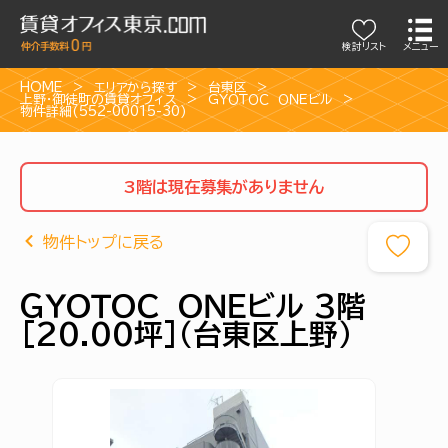
検討リスト
メニュー
HOME
エリアから探す
台東区
上野・御徒町の賃貸オフィス
ＧＹＯＴＯＣ ＯＮＥビル
物件詳細(552-00015-30)
3階は現在募集がありません
物件トップに戻る
ＧＹＯＴＯＣ ＯＮＥビル 3階
[20.00坪]（台東区上野）