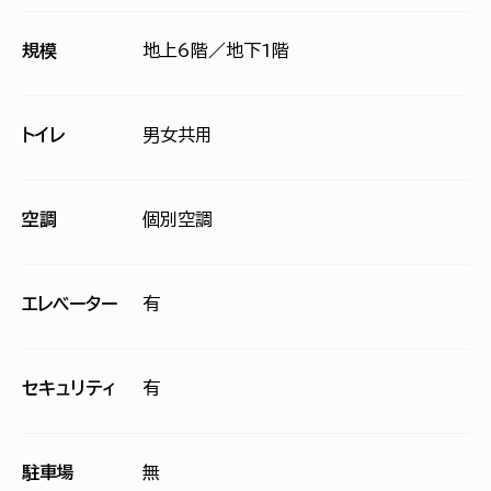
規模
地上6階／地下1階
トイレ
男女共用
空調
個別空調
エレベーター
有
セキュリティ
有
駐車場
無