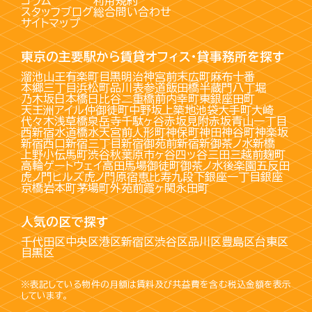
コラム
利用規約
スタッフブログ
総合問い合わせ
サイトマップ
東京の主要駅から賃貸オフィス・貸事務所を探す
溜池山王
有楽町
目黒
明治神宮前
末広町
麻布十番
本郷三丁目
浜松町
品川
表参道
飯田橋
半蔵門
八丁堀
乃木坂
日本橋
日比谷
二重橋前
内幸町
東銀座
田町
天王洲アイル
仲御徒町
中野坂上
築地
池袋
大手町
大崎
代々木
浅草橋
泉岳寺
千駄ヶ谷
赤坂見附
赤坂
青山一丁目
西新宿
水道橋
水天宮前
人形町
神保町
神田
神谷町
神楽坂
新宿西口
新宿三丁目
新宿御苑前
新宿
新御茶ノ水
新橋
上野
小伝馬町
渋谷
秋葉原
市ヶ谷
四ッ谷
三田
三越前
麹町
高輪ゲートウェイ
高田馬場
御徒町
御茶ノ水
後楽園
五反田
虎ノ門ヒルズ
虎ノ門
原宿
恵比寿
九段下
銀座一丁目
銀座
京橋
岩本町
茅場町
外苑前
霞ヶ関
永田町
人気の区で探す
千代田区
中央区
港区
新宿区
渋谷区
品川区
豊島区
台東区
目黒区
※表記している物件の月額は賃料及び共益費を含む税込金額を表示
しています。