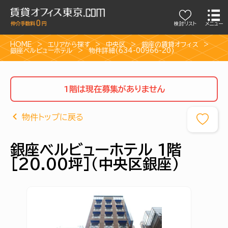
検討リスト
メニュー
HOME
エリアから探す
中央区
銀座の賃貸オフィス
銀座ベルビューホテル
物件詳細(634-00966-20)
1階は現在募集がありません
物件トップに戻る
銀座ベルビューホテル 1階
[20.00坪]（中央区銀座）