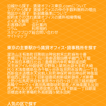
沿線から探す
賃貸オフィス東京.comについて
エリアから探す
賃貸オフィスの仲介手数料無料の理由
地図から探す
新耐震基準について
契約までの流れ
賃貸オフィスの賃料相場情報
よくある質問
ニュース
お客様の声
会社案内
コラム
利用規約
スタッフブログ
総合問い合わせ
サイトマップ
東京の主要駅から賃貸オフィス・貸事務所を探す
溜池山王
有楽町
目黒
明治神宮前
末広町
麻布十番
本郷三丁目
浜松町
品川
表参道
飯田橋
半蔵門
八丁堀
乃木坂
日本橋
日比谷
二重橋前
内幸町
東銀座
田町
天王洲アイル
仲御徒町
中野坂上
築地
池袋
大手町
大崎
代々木
浅草橋
泉岳寺
千駄ヶ谷
赤坂見附
赤坂
青山一丁目
西新宿
水道橋
水天宮前
人形町
神保町
神田
神谷町
神楽坂
新宿西口
新宿三丁目
新宿御苑前
新宿
新御茶ノ水
新橋
上野
小伝馬町
渋谷
秋葉原
市ヶ谷
四ッ谷
三田
三越前
麹町
高輪ゲートウェイ
高田馬場
御徒町
御茶ノ水
後楽園
五反田
虎ノ門ヒルズ
虎ノ門
原宿
恵比寿
九段下
銀座一丁目
銀座
京橋
岩本町
茅場町
外苑前
霞ヶ関
永田町
人気の区で探す