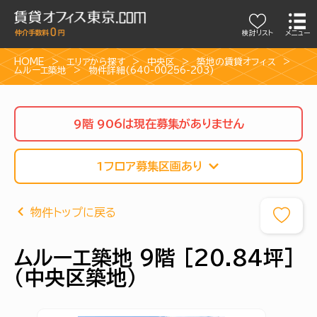
検討リスト
メニュー
HOME
エリアから探す
中央区
築地の賃貸オフィス
ムルーエ築地
物件詳細(640-00256-203)
9階 906は現在募集がありません
1フロア募集区画あり
物件トップに戻る
ムルーエ築地 9階 [20.84坪]
（中央区築地）