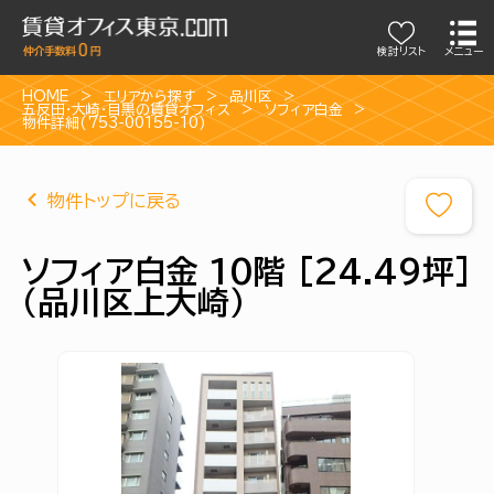
検討リスト
メニュー
HOME
エリアから探す
品川区
五反田・大崎・目黒の賃貸オフィス
ソフィア白金
物件詳細(753-00155-10)
物件トップに戻る
ソフィア白金 10階 [24.49坪]
（品川区上大崎）