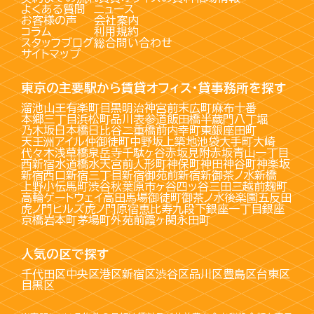
よくある質問
ニュース
お客様の声
会社案内
コラム
利用規約
スタッフブログ
総合問い合わせ
サイトマップ
東京の主要駅から賃貸オフィス・貸事務所を探す
溜池山王
有楽町
目黒
明治神宮前
末広町
麻布十番
本郷三丁目
浜松町
品川
表参道
飯田橋
半蔵門
八丁堀
乃木坂
日本橋
日比谷
二重橋前
内幸町
東銀座
田町
天王洲アイル
仲御徒町
中野坂上
築地
池袋
大手町
大崎
代々木
浅草橋
泉岳寺
千駄ヶ谷
赤坂見附
赤坂
青山一丁目
西新宿
水道橋
水天宮前
人形町
神保町
神田
神谷町
神楽坂
新宿西口
新宿三丁目
新宿御苑前
新宿
新御茶ノ水
新橋
上野
小伝馬町
渋谷
秋葉原
市ヶ谷
四ッ谷
三田
三越前
麹町
高輪ゲートウェイ
高田馬場
御徒町
御茶ノ水
後楽園
五反田
虎ノ門ヒルズ
虎ノ門
原宿
恵比寿
九段下
銀座一丁目
銀座
京橋
岩本町
茅場町
外苑前
霞ヶ関
永田町
人気の区で探す
千代田区
中央区
港区
新宿区
渋谷区
品川区
豊島区
台東区
目黒区