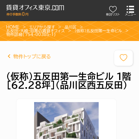
検討リスト
メニュー
HOME
エリアから探す
品川区
五反田・大崎・目黒の賃貸オフィス
（仮称）五反田第一生命ビル
物件詳細(754-00385-1)
物件トップに戻る
（仮称）五反田第一生命ビル 1階
[62.28坪]（品川区西五反田）