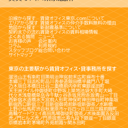
沿線から探す
賃貸オフィス東京.comについて
エリアから探す
賃貸オフィスの仲介手数料無料の理由
地図から探す
新耐震基準について
契約までの流れ
賃貸オフィスの賃料相場情報
よくある質問
ニュース
お客様の声
会社案内
コラム
利用規約
スタッフブログ
総合問い合わせ
サイトマップ
東京の主要駅から賃貸オフィス・貸事務所を探す
溜池山王
有楽町
目黒
明治神宮前
末広町
麻布十番
本郷三丁目
浜松町
品川
表参道
飯田橋
半蔵門
八丁堀
乃木坂
日本橋
日比谷
二重橋前
内幸町
東銀座
田町
天王洲アイル
仲御徒町
中野坂上
築地
池袋
大手町
大崎
代々木
浅草橋
泉岳寺
千駄ヶ谷
赤坂見附
赤坂
青山一丁目
西新宿
水道橋
水天宮前
人形町
神保町
神田
神谷町
神楽坂
新宿西口
新宿三丁目
新宿御苑前
新宿
新御茶ノ水
新橋
上野
小伝馬町
渋谷
秋葉原
市ヶ谷
四ッ谷
三田
三越前
麹町
高輪ゲートウェイ
高田馬場
御徒町
御茶ノ水
後楽園
五反田
虎ノ門ヒルズ
虎ノ門
原宿
恵比寿
九段下
銀座一丁目
銀座
京橋
岩本町
茅場町
外苑前
霞ヶ関
永田町