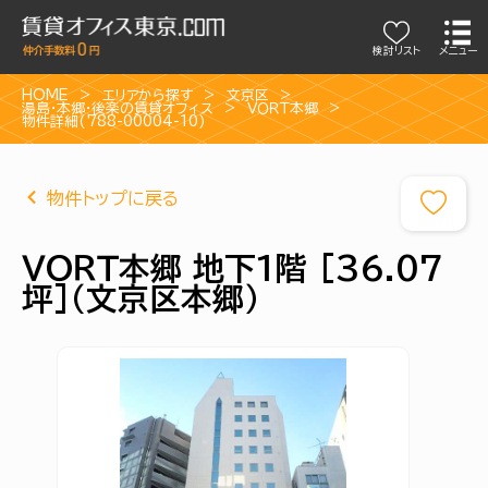
検討リスト
メニュー
HOME
エリアから探す
文京区
湯島・本郷・後楽の賃貸オフィス
ＶＯＲＴ本郷
物件詳細(788-00004-10)
物件トップに戻る
ＶＯＲＴ本郷 地下1階 [36.07
坪]（文京区本郷）