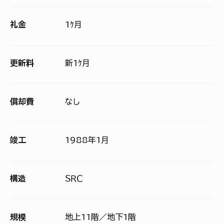
礼金
1ｹ月
更新料
新1ｹ月
償却費
なし
竣工
1988年1月
構造
ＳＲＣ
規模
地上11階／地下1階