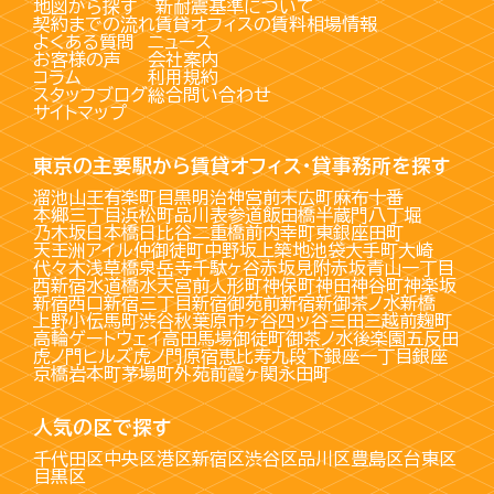
地図から探す
新耐震基準について
契約までの流れ
賃貸オフィスの賃料相場情報
よくある質問
ニュース
お客様の声
会社案内
コラム
利用規約
スタッフブログ
総合問い合わせ
サイトマップ
東京の主要駅から賃貸オフィス・貸事務所を探す
溜池山王
有楽町
目黒
明治神宮前
末広町
麻布十番
本郷三丁目
浜松町
品川
表参道
飯田橋
半蔵門
八丁堀
乃木坂
日本橋
日比谷
二重橋前
内幸町
東銀座
田町
天王洲アイル
仲御徒町
中野坂上
築地
池袋
大手町
大崎
代々木
浅草橋
泉岳寺
千駄ヶ谷
赤坂見附
赤坂
青山一丁目
西新宿
水道橋
水天宮前
人形町
神保町
神田
神谷町
神楽坂
新宿西口
新宿三丁目
新宿御苑前
新宿
新御茶ノ水
新橋
上野
小伝馬町
渋谷
秋葉原
市ヶ谷
四ッ谷
三田
三越前
麹町
高輪ゲートウェイ
高田馬場
御徒町
御茶ノ水
後楽園
五反田
虎ノ門ヒルズ
虎ノ門
原宿
恵比寿
九段下
銀座一丁目
銀座
京橋
岩本町
茅場町
外苑前
霞ヶ関
永田町
人気の区で探す
千代田区
中央区
港区
新宿区
渋谷区
品川区
豊島区
台東区
目黒区