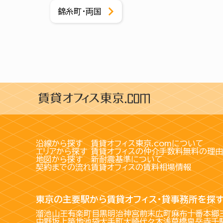
錦糸町・両国
沿線から探す
賃貸オフィス東京.comについて
エリアから探す
賃貸オフィスの仲介手数料無料の理由
地図から探す
新耐震基準について
契約までの流れ
賃貸オフィスの賃料相場情報
東京の主要駅から賃貸オフィス・貸事務所を探
溜池山王
有楽町
目黒
明治神宮前
末広町
麻布十番
本郷
中野坂上
築地
池袋
大手町
大崎
代々木
浅草橋
泉岳寺
千