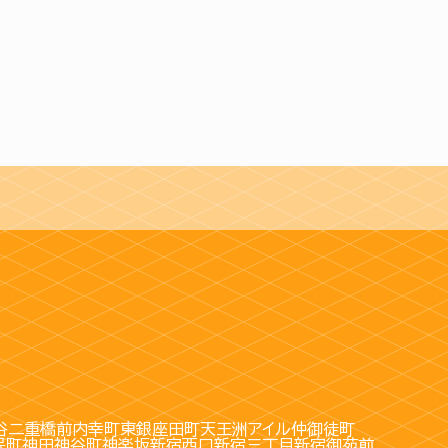
谷
二重橋前
内幸町
東銀座
田町
天王洲アイル
仲御徒町
保町
神田
神谷町
神楽坂
新宿西口
新宿三丁目
新宿御苑前