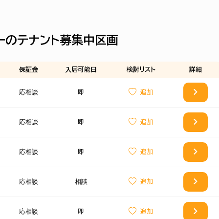
ーのテナント募集中区画
保証金
入居可能日
検討
リスト
詳細
応相談
即
応相談
即
応相談
即
応相談
相談
応相談
即