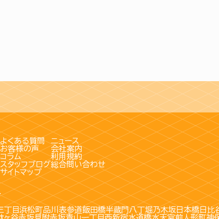
よくある質問
ニュース
お客様の声
会社案内
コラム
利用規約
スタッフブログ
総合問い合わせ
サイトマップ
す
三丁目
浜松町
品川
表参道
飯田橋
半蔵門
八丁堀
乃木坂
日本橋
日比
駄ヶ谷
赤坂見附
赤坂
青山一丁目
西新宿
水道橋
水天宮前
人形町
神