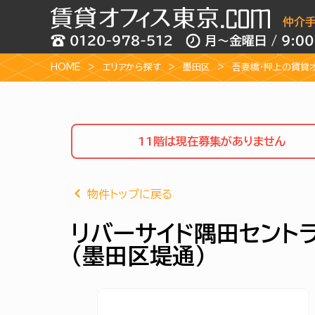
HOME
エリアから探す
墨田区
吾妻橋・押上の賃貸
11階は現在募集がありません
物件トップに戻る
リバーサイド隅田セントラル
（墨田区堤通）