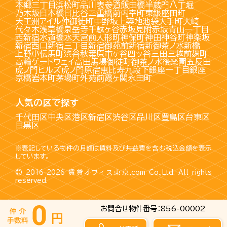
本郷三丁目
浜松町
品川
表参道
飯田橋
半蔵門
八丁堀
乃木坂
日本橋
日比谷
二重橋前
内幸町
東銀座
田町
天王洲アイル
仲御徒町
中野坂上
築地
池袋
大手町
大崎
代々木
浅草橋
泉岳寺
千駄ヶ谷
赤坂見附
赤坂
青山一丁目
西新宿
水道橋
水天宮前
人形町
神保町
神田
神谷町
神楽坂
新宿西口
新宿三丁目
新宿御苑前
新宿
新御茶ノ水
新橋
上野
小伝馬町
渋谷
秋葉原
市ヶ谷
四ッ谷
三田
三越前
麹町
高輪ゲートウェイ
高田馬場
御徒町
御茶ノ水
後楽園
五反田
虎ノ門ヒルズ
虎ノ門
原宿
恵比寿
九段下
銀座一丁目
銀座
京橋
岩本町
茅場町
外苑前
霞ヶ関
永田町
人気の区で探す
千代田区
中央区
港区
新宿区
渋谷区
品川区
豊島区
台東区
目黒区
※表記している物件の月額は賃料及び共益費を含む税込金額を表示
しています。
© 2016–2026
賃貸オフィス東京.com
Co.,Ltd. All rights
reserved.
お問合せ物件番号：856-00002