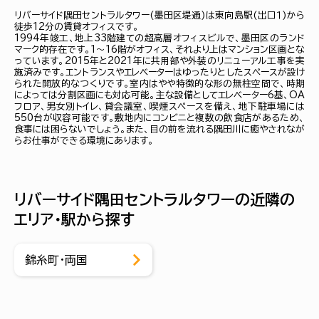
リバーサイド隅田セントラルタワー(墨田区堤通)は東向島駅(出口１)から
徒歩12分の賃貸オフィスです。
1994年竣工、地上33階建ての超高層オフィスビルで、墨田区のランド
マーク的存在です。1～16階がオフィス、それより上はマンション区画とな
っています。2015年と2021年に共用部や外装のリニューアル工事を実
施済みです。エントランスやエレベーターはゆったりとしたスペースが設け
られた開放的なつくりです。室内はやや特徴的な形の無柱空間で、時期
によっては分割区画にも対応可能。主な設備としてエレベーター6基、OA
フロア、男女別トイレ、貸会議室、喫煙スペースを備え、地下駐車場には
550台が収容可能です。敷地内にコンビニと複数の飲食店があるため、
食事には困らないでしょう。また、目の前を流れる隅田川に癒やされなが
らお仕事ができる環境にあります。
リバーサイド隅田セントラルタワーの近隣の
エリア・駅から探す
錦糸町・両国