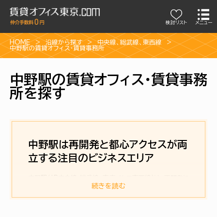
検討リスト
メニュー
HOME
沿線から探す
中央線
、
総武線
、
東西線
中野駅の賃貸オフィス・賃貸事務所
中野駅の賃貸オフィス・賃貸事務
所を探す
中野駅は再開発と都心アクセスが両
立する注目のビジネスエリア
中野駅（JR中央線・総武線、東京メトロ東西線）は、再開発に
よって進化した都市型ビジネスエリアです。中野四季の都市
続きを読む
では、大型オフィスビルや大学キャンパスに加えて、中野区
新庁舎の移転・稼働も完了し、行政機能の集積が一段と進
みました。