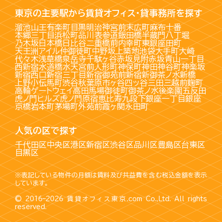
東京の主要駅から賃貸オフィス・貸事務所を探す
溜池山王
有楽町
目黒
明治神宮前
末広町
麻布十番
本郷三丁目
浜松町
品川
表参道
飯田橋
半蔵門
八丁堀
乃木坂
日本橋
日比谷
二重橋前
内幸町
東銀座
田町
天王洲アイル
仲御徒町
中野坂上
築地
池袋
大手町
大崎
代々木
浅草橋
泉岳寺
千駄ヶ谷
赤坂見附
赤坂
青山一丁目
西新宿
水道橋
水天宮前
人形町
神保町
神田
神谷町
神楽坂
新宿西口
新宿三丁目
新宿御苑前
新宿
新御茶ノ水
新橋
上野
小伝馬町
渋谷
秋葉原
市ヶ谷
四ッ谷
三田
三越前
麹町
高輪ゲートウェイ
高田馬場
御徒町
御茶ノ水
後楽園
五反田
虎ノ門ヒルズ
虎ノ門
原宿
恵比寿
九段下
銀座一丁目
銀座
京橋
岩本町
茅場町
外苑前
霞ヶ関
永田町
人気の区で探す
千代田区
中央区
港区
新宿区
渋谷区
品川区
豊島区
台東区
目黒区
※表記している物件の月額は賃料及び共益費を含む税込金額を表示
しています。
© 2016–2026
賃貸オフィス東京.com
Co.,Ltd. All rights
reserved.