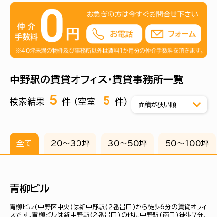
交通面では、新宿駅まで中央線快速で約5分、東京駅へも
約20分でアクセス可能。さらに、東西線の始発駅でもあり、
座って通勤できるという利便性の高さもオフィス選定時の
大きな魅力です。
周辺には銀行・コンビニ・カフェが充実しており、ランチや来
客対応の利便性も申し分ありません。企業イメージや採用力
を意識する企業にとっても魅力ある立地ですが、再開発エ
リア内の賃貸オフィスビルは比較的新しく、賃料水準はやや
高めの傾向があるため、条件の優先順位整理がカギとなり
中野駅の賃貸オフィス・賃貸事務所一覧
ます。
5
5
検索結果
件 （空室
件）
全て
20〜30坪
30〜50坪
50〜100坪
青柳ビル
青柳ビル(中野区中央)は新中野駅(２番出口)から徒歩6分の賃貸オフィ
スです。青柳ビルは新中野駅(２番出口)の他に中野駅(南口)徒歩7分、