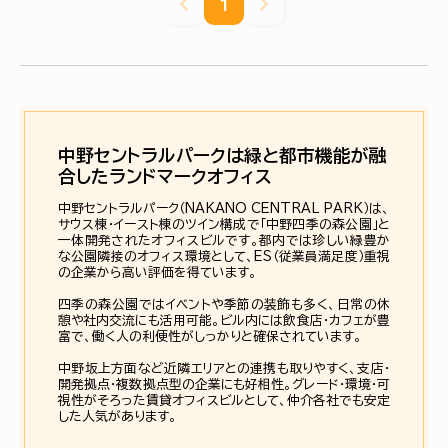
1
中野セントラルパークは緑と都市機能が融
合したランドマークオフィス
中野セントラルパーク（NAKANO CENTRAL PARK）は、
サウス棟・イースト棟のツイン構成で「中野四季の森公園」と
一体開発されたオフィスビルです。都内では珍しい緑豊か
な公園隣接のオフィス環境として、ES（従業員満足度）重視
の企業から高い評価を得ています。
四季の森公園ではイベントや季節の装飾も多く、日常の休
憩や社内交流にも活用可能。ビル内には飲食店・カフェが豊
富で、働く人の利便性がしっかりと確保されています。
中野坂上方面など近隣エリアとの連携も取りやすく、支店・
開発拠点・複数拠点型の企業にも好相性。グレード・環境・可
視性がそろった賃貸オフィスビルとして、仲介各社でも安定
した人気があります。