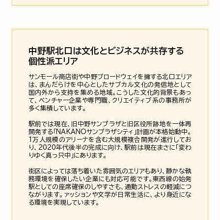
中野駅北口は文化とビジネスが共存する
個性派エリア
サンモール商店街や中野ブロードウェイを擁する北口エリア
は、まんだらけを中心としたサブカル文化の発信地として
国内外から支持を集める地域。こうした文化的背景もあっ
て、ベンチャー企業や専門職、クリエイティブ系の事務所が
多く集積しています。
駅前では現在、旧中野サンプラザと旧区役所跡地を一体再
開発する「NAKANOサンプラザシティ」計画が本格始動中。
1万人規模のアリーナを含む大規模複合開発が進行してお
り、2020年代後半の完成に向け、駅前は現在まさに「変わ
りゆく真っ只中」にあります。
街区によっては落ち着いた雰囲気のエリアもあり、静かな執
務環境を確保したい企業にも対応可能です。東西線の始発
駅としての座席確保のしやすさも、通勤ストレスの軽減につ
ながります。ァッションや文学が日常生活に、より身近にな
る環境を実現しています。