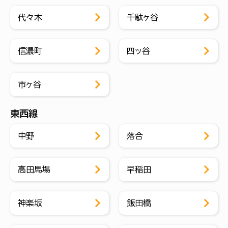
代々木
千駄ヶ谷
信濃町
四ッ谷
市ヶ谷
東西線
中野
落合
高田馬場
早稲田
神楽坂
飯田橋