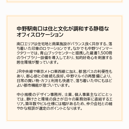
中野駅南口は住と文化が調和する静穏な
オフィスロケーション
南口エリアは住宅地と商業施設がバランス良く共存する、落
ち着いた印象のロケーションです。なかでも中野ツインマー
クタワーでは、青山ブックセンターと提携した蔵書1,500冊
のライブラリー設備を導入しており、知的好奇心を刺激する
居住環境が整っています。
JR中央線や東京メトロ東西線に加え、都営バスの利便性も
あり、都心部との接続も良好。中野マルイの再整備により、
日常の買い物・カフェ利用も快適で、落ち着いた中にもほど
よい都市機能が息づいています。
中小規模のデザイン事務所、士業、個人事業主などにとっ
ては、静けさと環境の良さが日々の業務効率に直結するエ
リア。築年数やビル仕様には幅があるため、仲介会社との細
やかな相談が選定のポイントとなります。