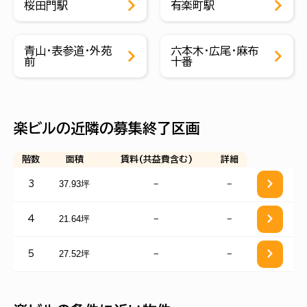
桜田門駅
有楽町駅
青山・表参道・外苑
六本木・広尾・麻布
前
十番
楽ビルの近隣の募集終了区画
階数
面積
賃料(共益費含む)
詳細
37.93坪
−
−
3
21.64坪
−
−
4
27.52坪
−
−
5