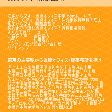
沿線から探す
賃貸オフィス東京.comについて
エリアから探す
賃貸オフィスの仲介手数料無料の理由
地図から探す
新耐震基準について
契約までの流れ
賃貸オフィスの賃料相場情報
よくある質問
ニュース
お客様の声
会社案内
コラム
利用規約
スタッフブログ
総合問い合わせ
サイトマップ
東京の主要駅から賃貸オフィス・貸事務所を探す
溜池山王
有楽町
目黒
明治神宮前
末広町
麻布十番
本郷三丁目
浜松町
品川
表参道
飯田橋
半蔵門
八丁堀
乃木坂
日本橋
日比谷
二重橋前
内幸町
東銀座
田町
天王洲アイル
仲御徒町
中野坂上
築地
池袋
大手町
大崎
代々木
浅草橋
泉岳寺
千駄ヶ谷
赤坂見附
赤坂
青山一丁目
西新宿
水道橋
水天宮前
人形町
神保町
神田
神谷町
神楽坂
新宿西口
新宿三丁目
新宿御苑前
新宿
新御茶ノ水
新橋
上野
小伝馬町
渋谷
秋葉原
市ヶ谷
四ッ谷
三田
三越前
麹町
高輪ゲートウェイ
高田馬場
御徒町
御茶ノ水
後楽園
五反田
虎ノ門ヒルズ
虎ノ門
原宿
恵比寿
九段下
銀座一丁目
銀座
京橋
岩本町
茅場町
外苑前
霞ヶ関
永田町