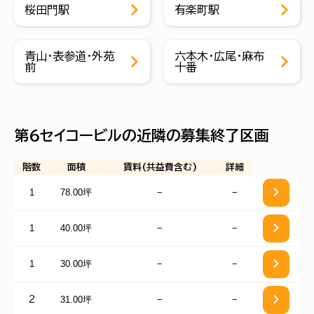
桜田門駅
有楽町駅
青山・表参道・外苑
六本木・広尾・麻布
前
十番
第６セイコービルの近隣の募集終了区画
階数
面積
賃料(共益費含む)
詳細
1
78.00坪
−
−
1
40.00坪
−
−
1
30.00坪
−
−
31.00坪
−
−
2