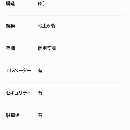
構造
ＲＣ
規模
地上6階
空調
個別空調
エレベーター
有
セキュリティ
有
駐車場
有