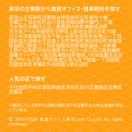
東京の主要駅から賃貸オフィス・貸事務所を探す
溜池山王
有楽町
目黒
明治神宮前
末広町
麻布十番
本郷三丁目
浜松町
品川
表参道
飯田橋
半蔵門
八丁堀
乃木坂
日本橋
日比谷
二重橋前
内幸町
東銀座
田町
天王洲アイル
仲御徒町
中野坂上
築地
池袋
大手町
大崎
代々木
浅草橋
泉岳寺
千駄ヶ谷
赤坂見附
赤坂
青山一丁目
西新宿
水道橋
水天宮前
人形町
神保町
神田
神谷町
神楽坂
新宿西口
新宿三丁目
新宿御苑前
新宿
新御茶ノ水
新橋
上野
小伝馬町
渋谷
秋葉原
市ヶ谷
四ッ谷
三田
三越前
麹町
高輪ゲートウェイ
高田馬場
御徒町
御茶ノ水
後楽園
五反田
虎ノ門ヒルズ
虎ノ門
原宿
恵比寿
九段下
銀座一丁目
銀座
京橋
岩本町
茅場町
外苑前
霞ヶ関
永田町
人気の区で探す
千代田区
中央区
港区
新宿区
渋谷区
品川区
豊島区
台東区
目黒区
※表記している物件の月額は賃料及び共益費を含む税込金額を表示
しています。
© 2016–2026
賃貸オフィス東京.com
Co.,Ltd. All rights
reserved.