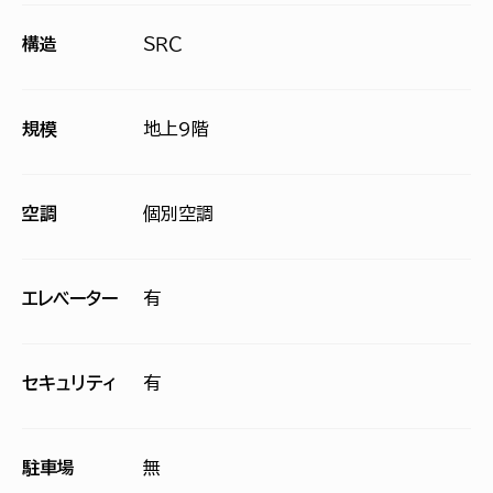
構造
ＳＲＣ
規模
地上9階
空調
個別空調
エレベーター
有
セキュリティ
有
駐車場
無