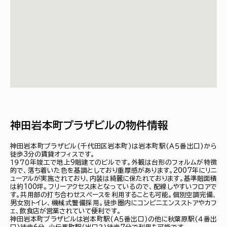
神田岩本町プラザビルの物件情報
神田岩本町プラザビル(千代田区岩本町)は岩本町駅(Ａ５番出口)から
徒歩3分の賃貸オフィスです。
１９７０年竣工で地上9階建てのビルです。外観は台形のフォルムが特徴
的で、落ち着いた色を基調としており重厚感があります。2007年にリニ
ューアルが実施されており、内装は綺麗に保たれております。基準階面積
は約100坪。フリーアクセス床となっているので、配線しやすいフロアで
す。共用部の打ち合わせスペースを利用することも可能。個別空調完備、
男女別トイレ、機械式警備採用。徒歩圏内にコンビニエンスストアやカフ
ェ、飲食店が営業されていて便利です。
神田岩本町プラザビルは岩本町駅(Ａ５番出口)の他に秋葉原駅(４番出