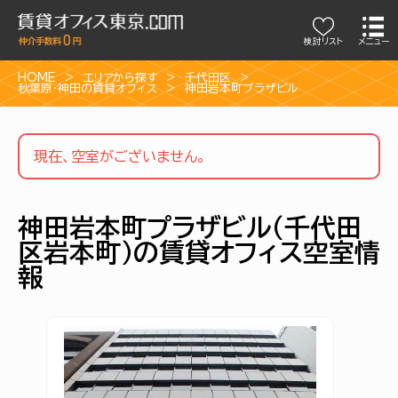
検討リスト
メニュー
HOME
エリアから探す
千代田区
秋葉原・神田の賃貸オフィス
神田岩本町プラザビル
現在、空室がございません。
神田岩本町プラザビル（千代田
区岩本町）の賃貸オフィス空室情
報