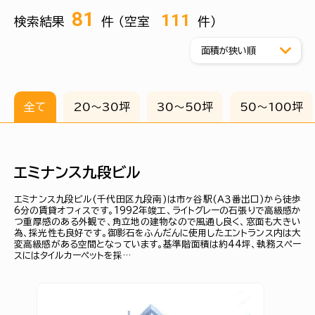
81
111
検索結果
件 （空室
件）
全て
20〜30坪
30〜50坪
50〜100坪
エミナンス九段ビル
エミナンス九段ビル(千代田区九段南)は市ヶ谷駅(Ａ３番出口)から徒歩
6分の賃貸オフィスです。1992年竣工、ライトグレーの石張りで高級感か
つ重厚感のある外観で、角立地の建物なので風通し良く、窓面も大きい
為、採光性も良好です。御影石をふんだんに使用したエントランス内は大
変高級感がある空間となっています。基準階面積は約44坪、執務スペー
スにはタイルカーペットを採…