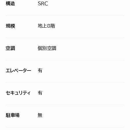
構造
ＳＲＣ
規模
地上8階
空調
個別空調
エレベーター
有
セキュリティ
有
駐車場
無