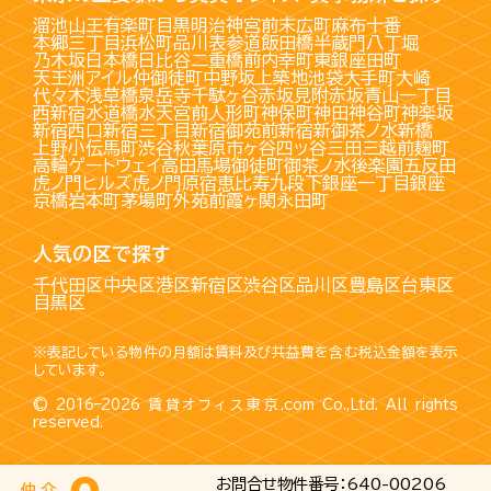
溜池山王
有楽町
目黒
明治神宮前
末広町
麻布十番
本郷三丁目
浜松町
品川
表参道
飯田橋
半蔵門
八丁堀
乃木坂
日本橋
日比谷
二重橋前
内幸町
東銀座
田町
天王洲アイル
仲御徒町
中野坂上
築地
池袋
大手町
大崎
代々木
浅草橋
泉岳寺
千駄ヶ谷
赤坂見附
赤坂
青山一丁目
西新宿
水道橋
水天宮前
人形町
神保町
神田
神谷町
神楽坂
新宿西口
新宿三丁目
新宿御苑前
新宿
新御茶ノ水
新橋
上野
小伝馬町
渋谷
秋葉原
市ヶ谷
四ッ谷
三田
三越前
麹町
高輪ゲートウェイ
高田馬場
御徒町
御茶ノ水
後楽園
五反田
虎ノ門ヒルズ
虎ノ門
原宿
恵比寿
九段下
銀座一丁目
銀座
京橋
岩本町
茅場町
外苑前
霞ヶ関
永田町
人気の区で探す
千代田区
中央区
港区
新宿区
渋谷区
品川区
豊島区
台東区
目黒区
※表記している物件の月額は賃料及び共益費を含む税込金額を表示
しています。
© 2016–2026
賃貸オフィス東京.com
Co.,Ltd. All rights
reserved.
お問合せ物件番号：640-00206