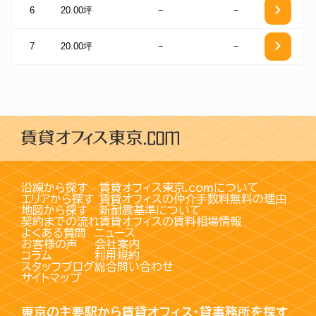
6
20.00坪
−
−
7
20.00坪
−
−
沿線から探す
賃貸オフィス東京.comについて
エリアから探す
賃貸オフィスの仲介手数料無料の理由
地図から探す
新耐震基準について
契約までの流れ
賃貸オフィスの賃料相場情報
よくある質問
ニュース
お客様の声
会社案内
コラム
利用規約
スタッフブログ
総合問い合わせ
サイトマップ
東京の主要駅から賃貸オフィス・貸事務所を探す