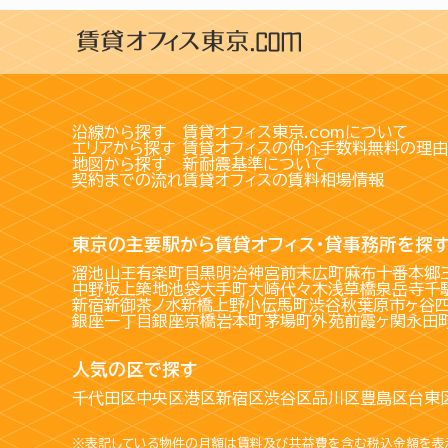
沿線から探す
賃貸オフィス東京.comについて
エリアから探す
賃貸オフィスの仲介手数料無料の理由
地図から探す
新耐震基準について
契約までの流れ
賃貸オフィスの賃料相場情報
東京の主要駅から賃貸オフィス・貸事務所を探
溜池山王
有楽町
目黒
明治神宮前
末広町
麻布十番
本郷
中野坂上
築地
池袋
大手町
大崎
代々木
浅草橋
泉岳寺
千
新宿
新御茶ノ水
新橋
上野
小伝馬町
渋谷
秋葉原
市ヶ谷
銀座一丁目
銀座
京橋
岩本町
茅場町
外苑前
霞ヶ関
永田
人気の区で探す
千代田区
中央区
港区
新宿区
渋谷区
品川区
豊島区
台東
※表記している物件の月額は賃料及び共益費を含む税込金額を表