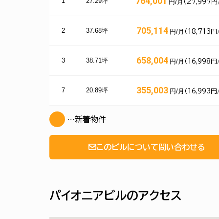
764,001
1
27.29坪
円/月
（27,997円
705,114
2
37.68坪
円/月
（18,713円
658,004
3
38.71坪
円/月
（16,998円
355,003
7
20.89坪
円/月
（16,993円
…新着物件
このビルについて問い合わせる
パイオニアビルのアクセス