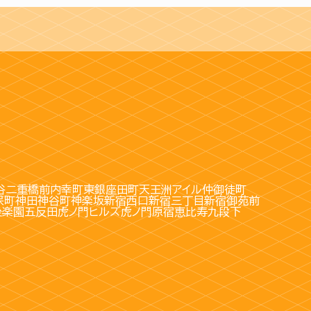
谷
二重橋前
内幸町
東銀座
田町
天王洲アイル
仲御徒町
保町
神田
神谷町
神楽坂
新宿西口
新宿三丁目
新宿御苑前
後楽園
五反田
虎ノ門ヒルズ
虎ノ門
原宿
恵比寿
九段下