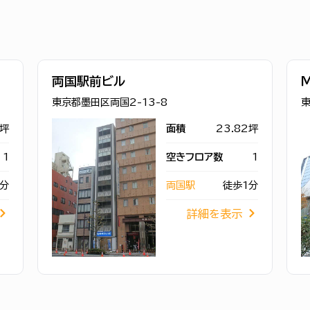
両国駅前ビル
東京都墨田区両国2-13-8
東
8坪
面積
23.82坪
1
空きフロア数
1
分
両国駅
徒歩1分
詳細を表示