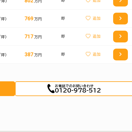
802
即
万円
/坪）
769
即
万円
/坪）
717
即
万円
/坪）
387
即
万円
/坪）
お電話でのお問い合わせ
0120-978-512