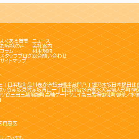
よくある質問
ニュース
お客様の声
会社案内
コラム
利用規約
スタッフブログ
総合問い合わせ
サイトマップ
す
三丁目
浜松町
品川
表参道
飯田橋
半蔵門
八丁堀
乃木坂
日本橋
日比
駄ヶ谷
赤坂見附
赤坂
青山一丁目
西新宿
水道橋
水天宮前
人形町
神
四ッ谷
三田
三越前
麹町
高輪ゲートウェイ
高田馬場
御徒町
御茶ノ水
町
区
目黒区
示しています。