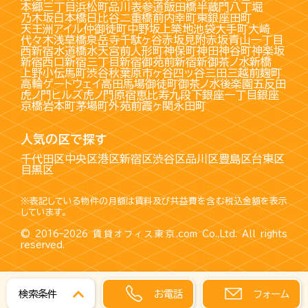
本郷三丁目
浜松町
品川
表参道
飯田橋
半蔵門
八丁堀
乃木坂
日本橋
日比谷
二重橋前
内幸町
東銀座
田町
天王洲アイル
仲御徒町
中野坂上
築地
池袋
大手町
大崎
代々木
浅草橋
泉岳寺
千駄ヶ谷
赤坂見附
赤坂
青山一丁目
西新宿
水道橋
水天宮前
人形町
神保町
神田
神谷町
神楽坂
新宿西口
新宿三丁目
新宿御苑前
新宿
新御茶ノ水
新橋
上野
小伝馬町
渋谷
秋葉原
市ヶ谷
四ッ谷
三田
三越前
麹町
高輪ゲートウェイ
高田馬場
御徒町
御茶ノ水
後楽園
五反田
虎ノ門ヒルズ
虎ノ門
原宿
恵比寿
九段下
銀座一丁目
銀座
京橋
岩本町
茅場町
外苑前
霞ヶ関
永田町
人気の区で探す
千代田区
中央区
港区
新宿区
渋谷区
品川区
豊島区
台東区
目黒区
※表記している物件の月額は賃料及び共益費を含む税込金額を表示
しています。
© 2016–2026
賃貸オフィス東京.com
Co.,Ltd. All rights
reserved.
お電話
フォーム
検索条件