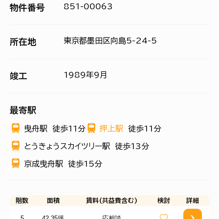
851-00063
物件番号
東京都墨田区向島5-24-5
所在地
1989年9月
竣工
最寄駅
曳舟駅
徒歩11分
押上駅
徒歩11分
とうきょうスカイツリー駅
徒歩13分
京成曳舟駅
徒歩15分
階数
面積
賃料(共益費含む)
検討
詳細
5
42.35坪
応相談