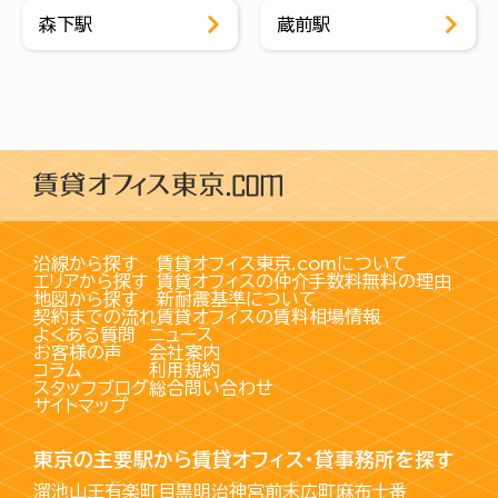
森下駅
蔵前駅
沿線から探す
賃貸オフィス東京.comについて
エリアから探す
賃貸オフィスの仲介手数料無料の理由
地図から探す
新耐震基準について
契約までの流れ
賃貸オフィスの賃料相場情報
よくある質問
ニュース
お客様の声
会社案内
コラム
利用規約
スタッフブログ
総合問い合わせ
サイトマップ
東京の主要駅から賃貸オフィス・貸事務所を探す
溜池山王
有楽町
目黒
明治神宮前
末広町
麻布十番