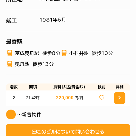
1981年6月
竣工
最寄駅
京成曳舟駅
徒歩8分
小村井駅
徒歩10分
曳舟駅
徒歩13分
階数
面積
賃料(共益費含む)
検討
詳細
220,000
2
21.42坪
円/月
…新着物件
このビルについて問い合わせる