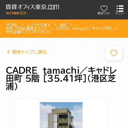
検討リスト
メニュー
HOME
エリアから探す
港区
田町・三田の賃貸オフィス
ＣＡＤＲＥ ｔａｍａｃｈｉ／キャドレ田町
物件詳細(127-00216-5)
物件トップに戻る
ＣＡＤＲＥ ｔａｍａｃｈｉ／キャドレ
田町 5階 [35.41坪]（港区芝
浦）