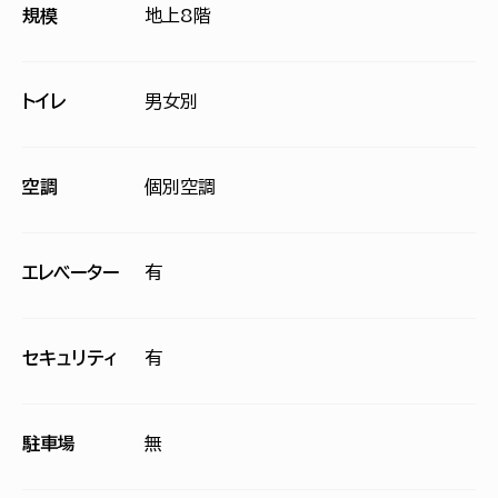
規模
地上8階
トイレ
男女別
空調
個別空調
エレベーター
有
セキュリティ
有
駐車場
無