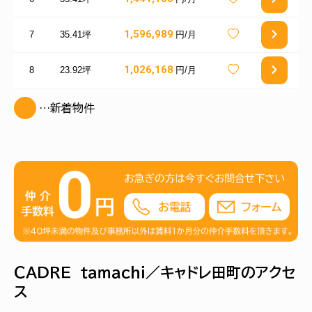
1,596,989
7
35.41坪
円/月
1,026,168
8
23.92坪
円/月
…新着物件
ＣＡＤＲＥ ｔａｍａｃｈｉ／キャドレ田町のアクセ
ス