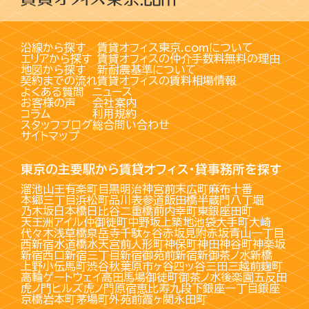
沿線から探す
賃貸オフィス東京.comについて
エリアから探す
賃貸オフィスの仲介手数料無料の理由
地図から探す
新耐震基準について
契約までの流れ
賃貸オフィスの賃料相場情報
よくある質問
ニュース
お客様の声
会社案内
コラム
利用規約
スタッフブログ
総合問い合わせ
サイトマップ
東京の主要駅から賃貸オフィス・貸事務所を探す
溜池山王
有楽町
目黒
明治神宮前
末広町
麻布十番
本郷三丁目
浜松町
品川
表参道
飯田橋
半蔵門
八丁堀
乃木坂
日本橋
日比谷
二重橋前
内幸町
東銀座
田町
天王洲アイル
仲御徒町
中野坂上
築地
池袋
大手町
大崎
代々木
浅草橋
泉岳寺
千駄ヶ谷
赤坂見附
赤坂
青山一丁目
西新宿
水道橋
水天宮前
人形町
神保町
神田
神谷町
神楽坂
新宿西口
新宿三丁目
新宿御苑前
新宿
新御茶ノ水
新橋
上野
小伝馬町
渋谷
秋葉原
市ヶ谷
四ッ谷
三田
三越前
麹町
高輪ゲートウェイ
高田馬場
御徒町
御茶ノ水
後楽園
五反田
虎ノ門ヒルズ
虎ノ門
原宿
恵比寿
九段下
銀座一丁目
銀座
京橋
岩本町
茅場町
外苑前
霞ヶ関
永田町