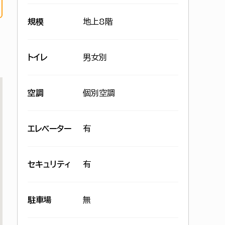
規模
地上8階
トイレ
男女別
空調
個別空調
エレベーター
有
セキュリティ
有
駐車場
無