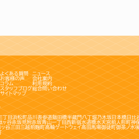
よくある質問
ニュース
お客様の声
会社案内
コラム
利用規約
スタッフブログ
総合問い合わせ
サイトマップ
す
三丁目
浜松町
品川
表参道
飯田橋
半蔵門
八丁堀
乃木坂
日本橋
日比
駄ヶ谷
赤坂見附
赤坂
青山一丁目
西新宿
水道橋
水天宮前
人形町
神
四ッ谷
三田
三越前
麹町
高輪ゲートウェイ
高田馬場
御徒町
御茶ノ水
町