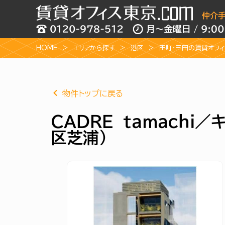
HOME
エリアから探す
港区
田町・三田の賃貸オフ
物件トップに戻る
ＣＡＤＲＥ ｔａｍａｃｈｉ／
区芝浦）