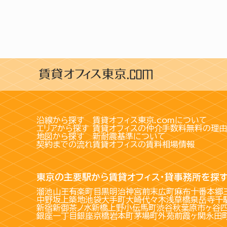
沿線から探す
賃貸オフィス東京.comについて
エリアから探す
賃貸オフィスの仲介手数料無料の理由
地図から探す
新耐震基準について
契約までの流れ
賃貸オフィスの賃料相場情報
東京の主要駅から賃貸オフィス・貸事務所を探
溜池山王
有楽町
目黒
明治神宮前
末広町
麻布十番
本郷
中野坂上
築地
池袋
大手町
大崎
代々木
浅草橋
泉岳寺
千
新宿
新御茶ノ水
新橋
上野
小伝馬町
渋谷
秋葉原
市ヶ谷
銀座一丁目
銀座
京橋
岩本町
茅場町
外苑前
霞ヶ関
永田