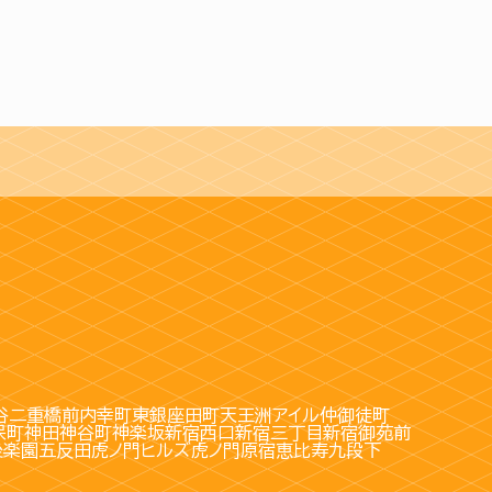
谷
二重橋前
内幸町
東銀座
田町
天王洲アイル
仲御徒町
保町
神田
神谷町
神楽坂
新宿西口
新宿三丁目
新宿御苑前
後楽園
五反田
虎ノ門ヒルズ
虎ノ門
原宿
恵比寿
九段下