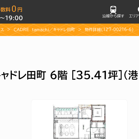
沿線から探す
エリ
ィス
ＣＡＤＲＥ ｔａｍａｃｈｉ／キャドレ田町
物件詳細(127-00216-6)
キャドレ田町 6階 [35.41坪]（港