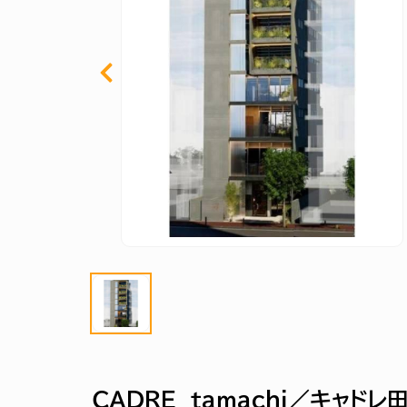
ＣＡＤＲＥ ｔａｍａｃｈｉ／キャド