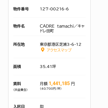
物件番号
127-00216-6
物件名
ＣＡＤＲＥ ｔａｍａｃｈｉ／キャ
ドレ田町
所在地
東京都港区芝浦3-6-12
アクセスマップ
面積
35.41坪
1,441,185
賃料
月額
円
（40,700円/坪）
(共益費含)
入居日
即