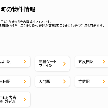
レ田町の物件情報
芝浦口)から徒歩5分の賃貸オフィスです。
に三田駅(Ａ４番出口)徒歩8分、芝浦ふ頭駅(西口)徒歩15分で利用も可能です。
品川駅
高輪ゲート
五反田駅
ウェイ駅
三田駅
大門駅
竹芝駅
青山・表参
道・外苑前