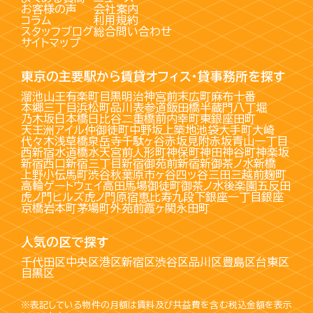
お客様の声
会社案内
コラム
利用規約
スタッフブログ
総合問い合わせ
サイトマップ
東京の主要駅から賃貸オフィス・貸事務所を探す
溜池山王
有楽町
目黒
明治神宮前
末広町
麻布十番
本郷三丁目
浜松町
品川
表参道
飯田橋
半蔵門
八丁堀
乃木坂
日本橋
日比谷
二重橋前
内幸町
東銀座
田町
天王洲アイル
仲御徒町
中野坂上
築地
池袋
大手町
大崎
代々木
浅草橋
泉岳寺
千駄ヶ谷
赤坂見附
赤坂
青山一丁目
西新宿
水道橋
水天宮前
人形町
神保町
神田
神谷町
神楽坂
新宿西口
新宿三丁目
新宿御苑前
新宿
新御茶ノ水
新橋
上野
小伝馬町
渋谷
秋葉原
市ヶ谷
四ッ谷
三田
三越前
麹町
高輪ゲートウェイ
高田馬場
御徒町
御茶ノ水
後楽園
五反田
虎ノ門ヒルズ
虎ノ門
原宿
恵比寿
九段下
銀座一丁目
銀座
京橋
岩本町
茅場町
外苑前
霞ヶ関
永田町
人気の区で探す
千代田区
中央区
港区
新宿区
渋谷区
品川区
豊島区
台東区
目黒区
※表記している物件の月額は賃料及び共益費を含む税込金額を表示