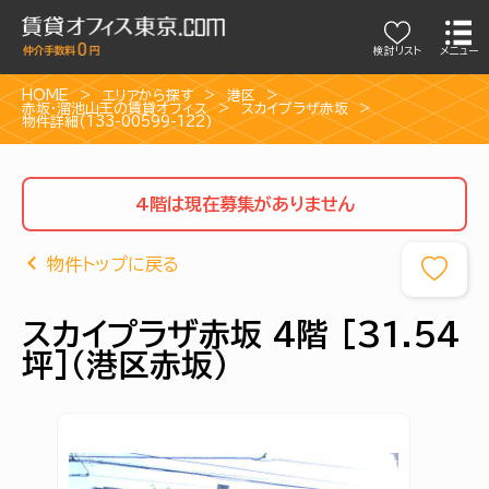
検討リスト
メニュー
HOME
エリアから探す
港区
赤坂・溜池山王の賃貸オフィス
スカイプラザ赤坂
物件詳細(133-00599-122)
4階は現在募集がありません
物件トップに戻る
スカイプラザ赤坂 4階 [31.54
坪]（港区赤坂）