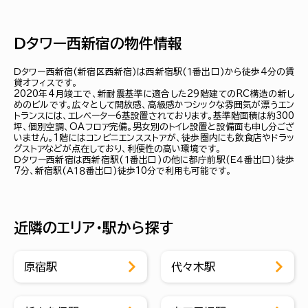
Ｄタワー西新宿の物件情報
Ｄタワー西新宿(新宿区西新宿)は西新宿駅(１番出口)から徒歩4分の賃
貸オフィスです。
2020年4月竣工で、新耐震基準に適合した29階建てのRC構造の新し
めのビルです。広々として開放感、高級感かつシックな雰囲気が漂うエン
トランスには、エレベーター6基設置されております。基準階面積は約300
坪、個別空調、OAフロア完備。男女別のトイレ設置と設備面も申し分ござ
いません。1階にはコンビニエンスストアが、徒歩圏内にも飲食店やドラッ
グストアなどが点在しており、利便性の高い環境です。
Ｄタワー西新宿は西新宿駅(１番出口)の他に都庁前駅(Ｅ４番出口)徒歩
7分、新宿駅(Ａ１８番出口)徒歩10分で利用も可能です。
近隣のエリア・駅から探す
原宿駅
代々木駅