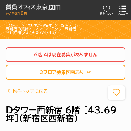
検討リスト
メニュー
HOME
エリアから探す
新宿区
西新宿の賃貸オフィス
Ｄタワー西新宿
物件詳細(237-00674-43)
6階 Aは現在募集がありません
3フロア募集区画あり
物件トップに戻る
Ｄタワー西新宿 6階 [43.69
坪]（新宿区西新宿）