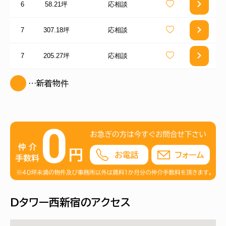
6
58.21坪
応相談
7
307.18坪
応相談
7
205.27坪
応相談
…新着物件
Ｄタワー西新宿のアクセス