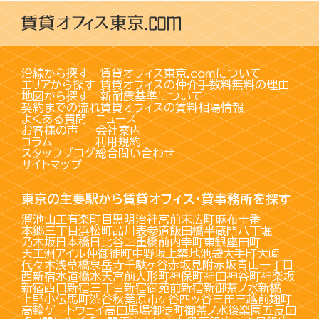
沿線から探す
賃貸オフィス東京.comについて
エリアから探す
賃貸オフィスの仲介手数料無料の理由
地図から探す
新耐震基準について
契約までの流れ
賃貸オフィスの賃料相場情報
よくある質問
ニュース
お客様の声
会社案内
コラム
利用規約
スタッフブログ
総合問い合わせ
サイトマップ
東京の主要駅から賃貸オフィス・貸事務所を探す
溜池山王
有楽町
目黒
明治神宮前
末広町
麻布十番
本郷三丁目
浜松町
品川
表参道
飯田橋
半蔵門
八丁堀
乃木坂
日本橋
日比谷
二重橋前
内幸町
東銀座
田町
天王洲アイル
仲御徒町
中野坂上
築地
池袋
大手町
大崎
代々木
浅草橋
泉岳寺
千駄ヶ谷
赤坂見附
赤坂
青山一丁目
西新宿
水道橋
水天宮前
人形町
神保町
神田
神谷町
神楽坂
新宿西口
新宿三丁目
新宿御苑前
新宿
新御茶ノ水
新橋
上野
小伝馬町
渋谷
秋葉原
市ヶ谷
四ッ谷
三田
三越前
麹町
高輪ゲートウェイ
高田馬場
御徒町
御茶ノ水
後楽園
五反田