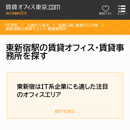
検討リスト
メニュー
HOME
沿線から探す
副都心線
、
都営大江戸線
東新宿駅の賃貸オフィス・賃貸事務所
東新宿駅の賃貸オフィス・賃貸事
務所を探す
東新宿はIT系企業にも適した注目
のオフィスエリア
東新宿駅周辺は、再開発によって新たなビジネスゾーンとし
て注目を集めるエリアです。〈東京メトロ副都心線〉と〈都営
続きを読む
大江戸線〉が利用可能で、〈新宿〉〈渋谷〉〈池袋〉などの主要
エリアへ乗り換えなしでアクセス可能。さらに、徒歩圏内に
〈JR山手線・新大久保駅〉があり、都内主要ビジネスエリアと
の接続性にも優れています。