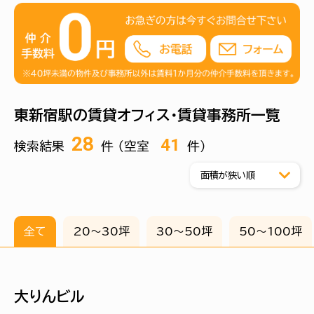
エリア内には中小規模の賃貸オフィスはもちろん、大型ビル
も点在しており、企業規模や用途に応じた多様な選択肢が
あります。特に、大規模再開発により誕生した「新宿イースト
サイドスクエア」は、東新宿のランドマークとして知られ、ハイ
スペックなオフィス環境を求める企業に人気です。
駅周辺は新宿の喧騒からやや離れており、落ち着いた雰囲
気が特長。通勤や来客対応のしやすさに加え、集中しやすい
執務環境も確保しやすいため、IT系やバックオフィス部門、
東新宿駅の賃貸オフィス・賃貸事務所一覧
スタートアップの本社機能にも適しています。
28
41
検索結果
件 （空室
件）
全て
20〜30坪
30〜50坪
50〜100坪
大りんビル