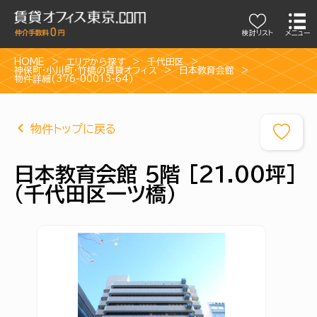
検討リスト
メニュー
HOME
エリアから探す
千代田区
神保町・小川町・竹橋の賃貸オフィス
日本教育会館
物件詳細(376-00013-64)
物件トップに戻る
日本教育会館 5階 [21.00坪]
（千代田区一ツ橋）