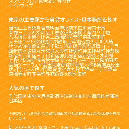
スタッフブログ
総合問い合わせ
サイトマップ
東京の主要駅から賃貸オフィス・貸事務所を探す
溜池山王
有楽町
目黒
明治神宮前
末広町
麻布十番
本郷三丁目
浜松町
品川
表参道
飯田橋
半蔵門
八丁堀
乃木坂
日本橋
日比谷
二重橋前
内幸町
東銀座
田町
天王洲アイル
仲御徒町
中野坂上
築地
池袋
大手町
大崎
代々木
浅草橋
泉岳寺
千駄ヶ谷
赤坂見附
赤坂
青山一丁目
西新宿
水道橋
水天宮前
人形町
神保町
神田
神谷町
神楽坂
新宿西口
新宿三丁目
新宿御苑前
新宿
新御茶ノ水
新橋
上野
小伝馬町
渋谷
秋葉原
市ヶ谷
四ッ谷
三田
三越前
麹町
高輪ゲートウェイ
高田馬場
御徒町
御茶ノ水
後楽園
五反田
虎ノ門ヒルズ
虎ノ門
原宿
恵比寿
九段下
銀座一丁目
銀座
京橋
岩本町
茅場町
外苑前
霞ヶ関
永田町
人気の区で探す
千代田区
中央区
港区
新宿区
渋谷区
品川区
豊島区
台東区
目黒区
※表記している物件の月額は賃料及び共益費を含む税込金額を表示
しています。
© 2016–2026
賃貸オフィス東京.com
Co.,Ltd. All rights