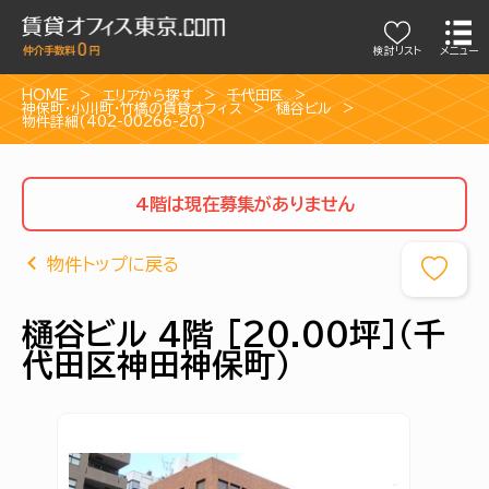
検討リスト
メニュー
HOME
エリアから探す
千代田区
神保町・小川町・竹橋の賃貸オフィス
樋谷ビル
物件詳細(402-00266-20)
4階は現在募集がありません
物件トップに戻る
樋谷ビル 4階 [20.00坪]（千
代田区神田神保町）