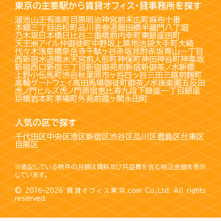
東京の主要駅から賃貸オフィス・貸事務所を探す
溜池山王
有楽町
目黒
明治神宮前
末広町
麻布十番
本郷三丁目
浜松町
品川
表参道
飯田橋
半蔵門
八丁堀
乃木坂
日本橋
日比谷
二重橋前
内幸町
東銀座
田町
天王洲アイル
仲御徒町
中野坂上
築地
池袋
大手町
大崎
代々木
浅草橋
泉岳寺
千駄ヶ谷
赤坂見附
赤坂
青山一丁目
西新宿
水道橋
水天宮前
人形町
神保町
神田
神谷町
神楽坂
新宿西口
新宿三丁目
新宿御苑前
新宿
新御茶ノ水
新橋
上野
小伝馬町
渋谷
秋葉原
市ヶ谷
四ッ谷
三田
三越前
麹町
高輪ゲートウェイ
高田馬場
御徒町
御茶ノ水
後楽園
五反田
虎ノ門ヒルズ
虎ノ門
原宿
恵比寿
九段下
銀座一丁目
銀座
京橋
岩本町
茅場町
外苑前
霞ヶ関
永田町
人気の区で探す
千代田区
中央区
港区
新宿区
渋谷区
品川区
豊島区
台東区
目黒区
※表記している物件の月額は賃料及び共益費を含む税込金額を表示
しています。
© 2016–2026
賃貸オフィス東京.com
Co.,Ltd. All rights
reserved.