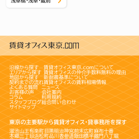
浅草橋・浅草・蔵前
沿線から探す
賃貸オフィス東京.comについて
エリアから探す
賃貸オフィスの仲介手数料無料の理由
地図から探す
新耐震基準について
契約までの流れ
賃貸オフィスの賃料相場情報
よくある質問
ニュース
お客様の声
会社案内
コラム
利用規約
スタッフブログ
総合問い合わせ
サイトマップ
東京の主要駅から賃貸オフィス・貸事務所を探す
溜池山王
有楽町
目黒
明治神宮前
末広町
麻布十番
本郷三丁目
浜松町
品川
表参道
飯田橋
半蔵門
八丁堀