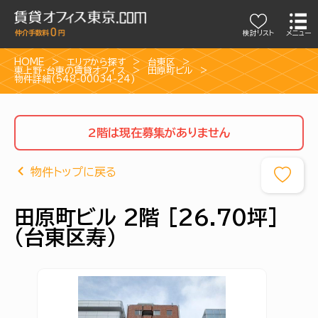
検討リスト
メニュー
HOME
エリアから探す
台東区
東上野・台東の賃貸オフィス
田原町ビル
物件詳細(548-00034-24)
2階は現在募集がありません
物件トップに戻る
田原町ビル 2階 [26.70坪]
（台東区寿）