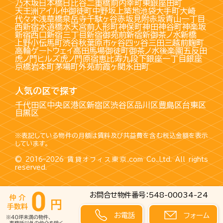
乃木坂
日本橋
日比谷
二重橋前
内幸町
東銀座
田町
天王洲アイル
仲御徒町
中野坂上
築地
池袋
大手町
大崎
代々木
浅草橋
泉岳寺
千駄ヶ谷
赤坂見附
赤坂
青山一丁目
西新宿
水道橋
水天宮前
人形町
神保町
神田
神谷町
神楽坂
新宿西口
新宿三丁目
新宿御苑前
新宿
新御茶ノ水
新橋
上野
小伝馬町
渋谷
秋葉原
市ヶ谷
四ッ谷
三田
三越前
麹町
高輪ゲートウェイ
高田馬場
御徒町
御茶ノ水
後楽園
五反田
虎ノ門ヒルズ
虎ノ門
原宿
恵比寿
九段下
銀座一丁目
銀座
京橋
岩本町
茅場町
外苑前
霞ヶ関
永田町
人気の区で探す
千代田区
中央区
港区
新宿区
渋谷区
品川区
豊島区
台東区
目黒区
※表記している物件の月額は賃料及び共益費を含む税込金額を表示
しています。
© 2016–2026
賃貸オフィス東京.com
Co.,Ltd. All rights
reserved.
お問合せ物件番号：548-00034-24
お電話
フォーム