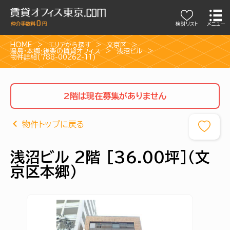
検討リスト
メニュー
HOME
エリアから探す
文京区
湯島・本郷・後楽の賃貸オフィス
浅沼ビル
物件詳細(788-00262-11)
2階は現在募集がありません
物件トップに戻る
浅沼ビル 2階 [36.00坪]（文
京区本郷）