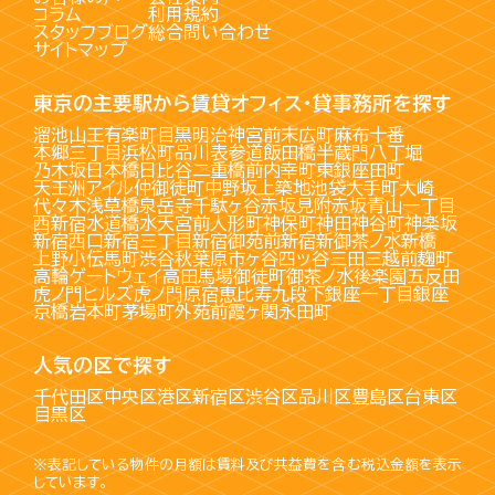
コラム
利用規約
スタッフブログ
総合問い合わせ
サイトマップ
東京の主要駅から賃貸オフィス・貸事務所を探す
溜池山王
有楽町
目黒
明治神宮前
末広町
麻布十番
本郷三丁目
浜松町
品川
表参道
飯田橋
半蔵門
八丁堀
乃木坂
日本橋
日比谷
二重橋前
内幸町
東銀座
田町
天王洲アイル
仲御徒町
中野坂上
築地
池袋
大手町
大崎
代々木
浅草橋
泉岳寺
千駄ヶ谷
赤坂見附
赤坂
青山一丁目
西新宿
水道橋
水天宮前
人形町
神保町
神田
神谷町
神楽坂
新宿西口
新宿三丁目
新宿御苑前
新宿
新御茶ノ水
新橋
上野
小伝馬町
渋谷
秋葉原
市ヶ谷
四ッ谷
三田
三越前
麹町
高輪ゲートウェイ
高田馬場
御徒町
御茶ノ水
後楽園
五反田
虎ノ門ヒルズ
虎ノ門
原宿
恵比寿
九段下
銀座一丁目
銀座
京橋
岩本町
茅場町
外苑前
霞ヶ関
永田町
人気の区で探す
千代田区
中央区
港区
新宿区
渋谷区
品川区
豊島区
台東区
目黒区
※表記している物件の月額は賃料及び共益費を含む税込金額を表示
しています。