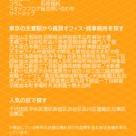
コラム
利用規約
スタッフブログ
総合問い合わせ
サイトマップ
東京の主要駅から賃貸オフィス・貸事務所を探す
溜池山王
有楽町
目黒
明治神宮前
末広町
麻布十番
本郷三丁目
浜松町
品川
表参道
飯田橋
半蔵門
八丁堀
乃木坂
日本橋
日比谷
二重橋前
内幸町
東銀座
田町
天王洲アイル
仲御徒町
中野坂上
築地
池袋
大手町
大崎
代々木
浅草橋
泉岳寺
千駄ヶ谷
赤坂見附
赤坂
青山一丁目
西新宿
水道橋
水天宮前
人形町
神保町
神田
神谷町
神楽坂
新宿西口
新宿三丁目
新宿御苑前
新宿
新御茶ノ水
新橋
上野
小伝馬町
渋谷
秋葉原
市ヶ谷
四ッ谷
三田
三越前
麹町
高輪ゲートウェイ
高田馬場
御徒町
御茶ノ水
後楽園
五反田
虎ノ門ヒルズ
虎ノ門
原宿
恵比寿
九段下
銀座一丁目
銀座
京橋
岩本町
茅場町
外苑前
霞ヶ関
永田町
人気の区で探す
千代田区
中央区
港区
新宿区
渋谷区
品川区
豊島区
台東区
目黒区
※表記している物件の月額は賃料及び共益費を含む税込金額を表示
しています。