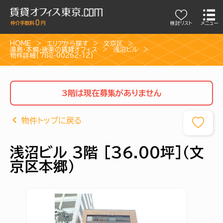
検討リスト
メニュー
HOME
エリアから探す
文京区
湯島・本郷・後楽の賃貸オフィス
浅沼ビル
物件詳細(788-00262-12)
3階は現在募集がありません
物件トップに戻る
浅沼ビル 3階 [36.00坪]（文
京区本郷）