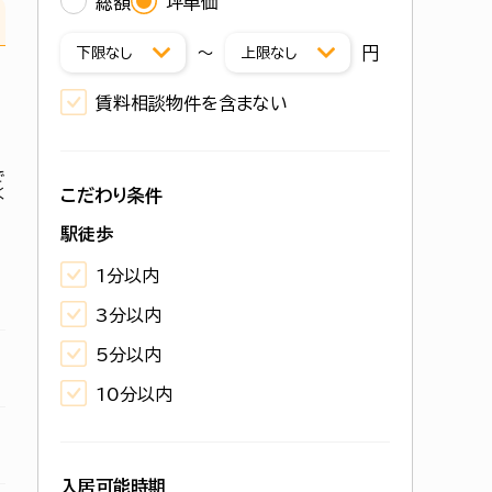
総額
坪単価
〜
円
賃料相談物件を含まない
で
く
こだわり条件
駅徒歩
1分以内
3分以内
5分以内
10分以内
入居可能時期