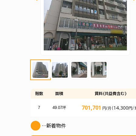
階数
面積
賃料(共益費含む)
701,701
7
49.07坪
円/月
（14,300円/
…新着物件