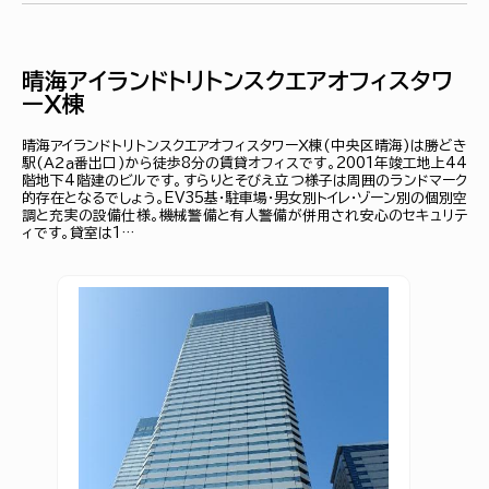
晴海アイランドトリトンスクエアオフィスタワ
ーＸ棟
晴海アイランドトリトンスクエアオフィスタワーＸ棟(中央区晴海)は勝どき
駅(Ａ２ａ番出口)から徒歩8分の賃貸オフィスです。2001年竣工地上44
階地下4階建のビルです。すらりとそびえ立つ様子は周囲のランドマーク
的存在となるでしょう。EV35基・駐車場・男女別トイレ・ゾーン別の個別空
調と充実の設備仕様。機械警備と有人警備が併用され安心のセキュリテ
ィです。貸室は1…