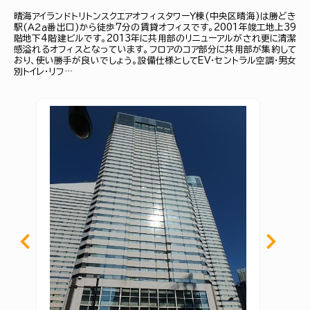
晴海アイランドトリトンスクエアオフィスタワーＹ棟(中央区晴海)は勝どき
駅(Ａ２ａ番出口)から徒歩7分の賃貸オフィスです。2001年竣工地上39
階地下4階建ビルです。2013年に共用部のリニューアルがされ更に清潔
感溢れるオフィスとなっています。フロアのコア部分に共用部が集約して
おり、使い勝手が良いでしょう。設備仕様としてEV・セントラル空調・男女
別トイレ・リフ…