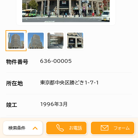
636-00005
物件番号
東京都中央区勝どき1-7-1
所在地
1996年3月
竣工
最寄駅
お電話
フォーム
検索条件
勝どき駅
徒歩1分
月島駅
徒歩8分