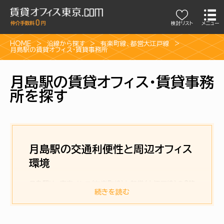
検討リスト
メニュー
HOME
沿線から探す
有楽町線
、
都営大江戸線
月島駅の賃貸オフィス・賃貸事務所
月島駅の賃貸オフィス・賃貸事務
所を探す
月島駅の交通利便性と周辺オフィス
環境
月島駅は、東京メトロ〈有楽町線〉と都営〈大江戸線〉の2路
線が利用可能な駅です。有楽町・永田町方面へは有楽町線
続きを読む
で直通、汐留・六本木方面へは大江戸線でアクセスでき、都
心主要エリアへの移動が比較的スムーズです。さらに、隣接
する勝どきや豊洲エリアとも近接しており、湾岸エリアの中
でも交通の選択肢が多い立地にあります。