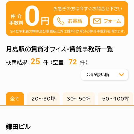
月島駅周辺は、タワーマンションが立ち並ぶ住宅エリアとし
ての印象が強い一方で、清澄通りや晴海通り沿いには中規
模のオフィスビルや事務所利用可能な建物も点在していま
す。大規模ビジネス街とは異なり、比較的落ち着いた環境で
業務を行えるエリアです。
月島駅の賃貸オフィス・賃貸事務所一覧
賃料水準は中央区内で見ると、銀座・京橋エリアと比較して
25
72
検索結果
件 （空室
件）
抑えめの傾向があります。駅距離や築年数、湾岸エリア特有
の新しめの建物かどうかによって条件に幅が見られます。
月島駅周辺でオフィスの賃貸を検討する際には、近隣エリア
との賃料水準や立地条件を比較することが一つの判断材料
となります。
全て
20〜30坪
30〜50坪
50〜100坪
鎌田ビル