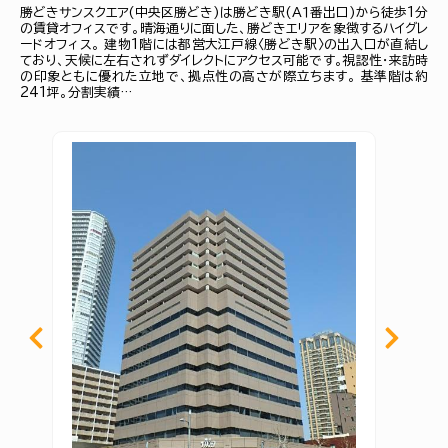
勝どきサンスクエア(中央区勝どき)は勝どき駅(Ａ１番出口)から徒歩1分
の賃貸オフィスです。晴海通りに面した、勝どきエリアを象徴するハイグレ
ードオフィス。 建物1階には都営大江戸線〈勝どき駅〉の出入口が直結し
ており、天候に左右されずダイレクトにアクセス可能です。視認性・来訪時
の印象ともに優れた立地で、拠点性の高さが際立ちます。 基準階は約
241坪。分割実績…