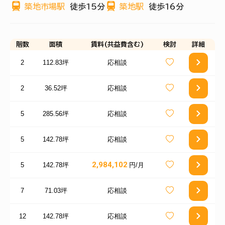
築地市場駅
徒歩15分
築地駅
徒歩16分
階数
面積
賃料(共益費含む)
検討
詳細
2
112.83坪
応相談
2
36.52坪
応相談
5
285.56坪
応相談
5
142.78坪
応相談
2,984,102
5
142.78坪
円/月
7
71.03坪
応相談
12
142.78坪
応相談