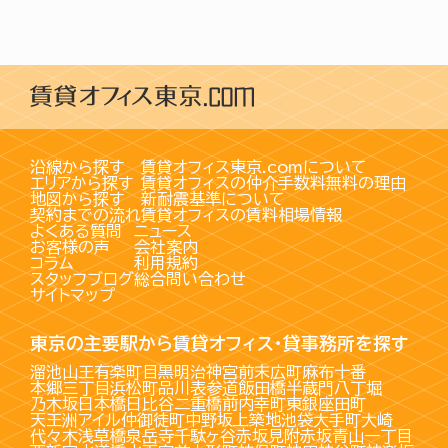
沿線から探す
賃貸オフィス東京.comについて
エリアから探す
賃貸オフィスの仲介手数料無料の理由
地図から探す
新耐震基準について
契約までの流れ
賃貸オフィスの賃料相場情報
よくある質問
ニュース
お客様の声
会社案内
コラム
利用規約
スタッフブログ
総合問い合わせ
サイトマップ
東京の主要駅から賃貸オフィス・貸事務所を探す
溜池山王
有楽町
目黒
明治神宮前
末広町
麻布十番
本郷三丁目
浜松町
品川
表参道
飯田橋
半蔵門
八丁堀
乃木坂
日本橋
日比谷
二重橋前
内幸町
東銀座
田町
天王洲アイル
仲御徒町
中野坂上
築地
池袋
大手町
大崎
代々木
浅草橋
泉岳寺
千駄ヶ谷
赤坂見附
赤坂
青山一丁目