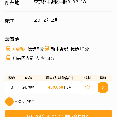
東京都中野区中野3-33-18
所在地
2012年2月
竣工
最寄駅
中野駅
徒歩5分
新中野駅
徒歩10分
東高円寺駅
徒歩13分
階数
面積
賃料(共益費含む)
検討
詳細
489,060
3
24.70坪
円/月
…新着物件
このビルについて問い合わせる