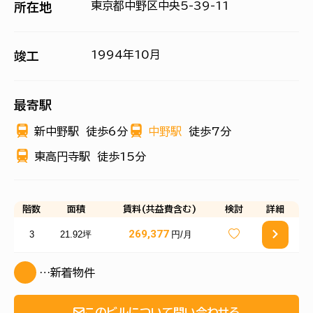
東京都中野区中央5-39-11
所在地
1994年10月
竣工
最寄駅
新中野駅
徒歩6分
中野駅
徒歩7分
東高円寺駅
徒歩15分
階数
面積
賃料(共益費含む)
検討
詳細
269,377
3
21.92坪
円/月
…新着物件
このビルについて問い合わせる