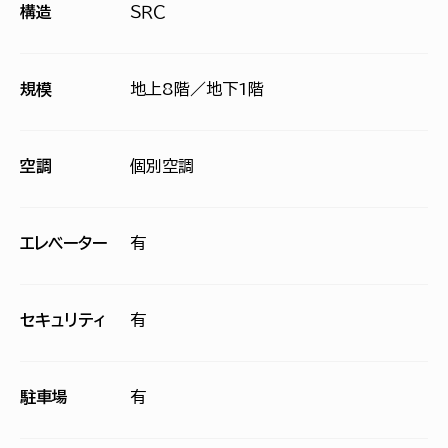
構造
ＳＲＣ
規模
地上8階／地下1階
空調
個別空調
エレベーター
有
セキュリティ
有
駐車場
有