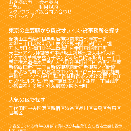
お客様の声
会社案内
コラム
利用規約
スタッフブログ
総合問い合わせ
サイトマップ
東京の主要駅から賃貸オフィス・貸事務所を探す
溜池山王
有楽町
目黒
明治神宮前
末広町
麻布十番
本郷三丁目
浜松町
品川
表参道
飯田橋
半蔵門
八丁堀
乃木坂
日本橋
日比谷
二重橋前
内幸町
東銀座
田町
天王洲アイル
仲御徒町
中野坂上
築地
池袋
大手町
大崎
代々木
浅草橋
泉岳寺
千駄ヶ谷
赤坂見附
赤坂
青山一丁目
西新宿
水道橋
水天宮前
人形町
神保町
神田
神谷町
神楽坂
新宿西口
新宿三丁目
新宿御苑前
新宿
新御茶ノ水
新橋
上野
小伝馬町
渋谷
秋葉原
市ヶ谷
四ッ谷
三田
三越前
麹町
高輪ゲートウェイ
高田馬場
御徒町
御茶ノ水
後楽園
五反田
虎ノ門ヒルズ
虎ノ門
原宿
恵比寿
九段下
銀座一丁目
銀座
京橋
岩本町
茅場町
外苑前
霞ヶ関
永田町
人気の区で探す
千代田区
中央区
港区
新宿区
渋谷区
品川区
豊島区
台東区
目黒区
※表記している物件の月額は賃料及び共益費を含む税込金額を表示
しています。