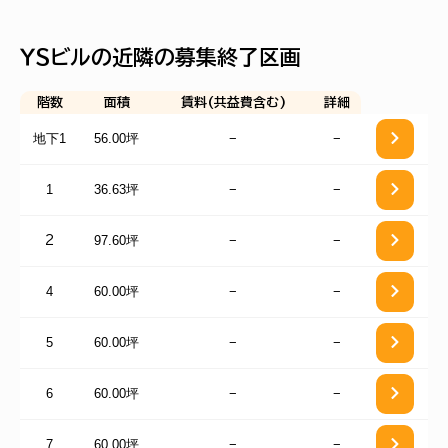
ＹＳビルの近隣の募集終了区画
階数
面積
賃料(共益費含む)
詳細
地下1
56.00坪
−
−
1
36.63坪
−
−
97.60坪
−
−
2
4
60.00坪
−
−
5
60.00坪
−
−
6
60.00坪
−
−
7
60.00坪
−
−