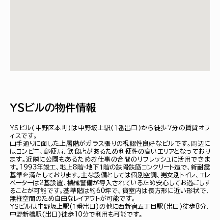
ＹＳビルの物件情報
ＹＳビル(中野区本町)は中野坂上駅(１番出口)から徒歩7分の賃貸オフ
ィスです。
山手通りに面した上層階がガラス張りの視認性良好なビルです。周辺に
はコンビニ、郵便局、飲食店があるため利便性の高いエリアとなっており
ます。近隣に公園もあるためお仕事の合間のリフレッシュに活用できま
す。1993年竣工、地上8階・地下１階の鉄骨鉄筋コンクリート造で、新耐震
基準を満たしております。主な設備としては個別空調、男女別トイレ、エレ
ベーターは2基設置、機械警備が導入されているため安心してお過ごしす
ることが可能です。基準階は約60坪で、貸室内は長方形に近い形状で、
無柱空間のため自由なレイアウトが可能です。
ＹＳビルは中野坂上駅(１番出口)の他に西新宿五丁目駅(出口)徒歩8分、
中野新橋駅(出口)徒歩10分で利用も可能です。