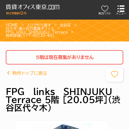
検討リスト
メニュー
HOME
エリアから探す
渋谷区
代々木・富ヶ谷の賃貸オフィス
ＦＰＧ ｌｉｎｋｓ ＳＨＩＮＪＵＫＵ Ｔｅｒｒａｃｅ
物件詳細(177-00132-40)
5階は現在募集がありません
物件トップに戻る
ＦＰＧ ｌｉｎｋｓ ＳＨＩＮＪＵＫＵ
Ｔｅｒｒａｃｅ 5階 [20.05坪]（渋
谷区代々木）