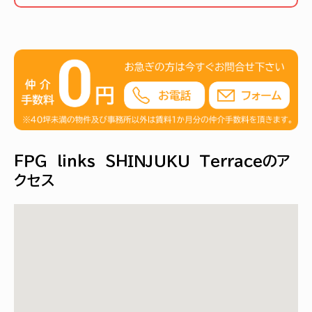
ＦＰＧ ｌｉｎｋｓ ＳＨＩＮＪＵＫＵ Ｔｅｒｒａｃｅのア
クセス