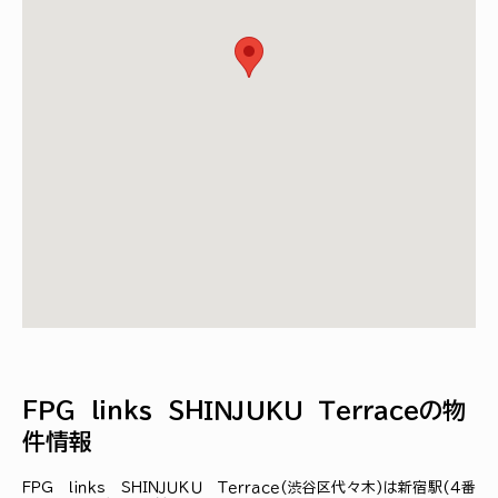
ＦＰＧ ｌｉｎｋｓ ＳＨＩＮＪＵＫＵ Ｔｅｒｒａｃｅの物
件情報
ＦＰＧ ｌｉｎｋｓ ＳＨＩＮＪＵＫＵ Ｔｅｒｒａｃｅ(渋谷区代々木)は新宿駅(４番