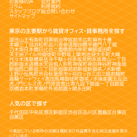
お客様の声
会社案内
コラム
利用規約
スタッフブログ
総合問い合わせ
サイトマップ
東京の主要駅から賃貸オフィス・貸事務所を探す
溜池山王
有楽町
目黒
明治神宮前
末広町
麻布十番
本郷三丁目
浜松町
品川
表参道
飯田橋
半蔵門
八丁堀
乃木坂
日本橋
日比谷
二重橋前
内幸町
東銀座
田町
天王洲アイル
仲御徒町
中野坂上
築地
池袋
大手町
大崎
代々木
浅草橋
泉岳寺
千駄ヶ谷
赤坂見附
赤坂
青山一丁目
西新宿
水道橋
水天宮前
人形町
神保町
神田
神谷町
神楽坂
新宿西口
新宿三丁目
新宿御苑前
新宿
新御茶ノ水
新橋
上野
小伝馬町
渋谷
秋葉原
市ヶ谷
四ッ谷
三田
三越前
麹町
高輪ゲートウェイ
高田馬場
御徒町
御茶ノ水
後楽園
五反田
虎ノ門ヒルズ
虎ノ門
原宿
恵比寿
九段下
銀座一丁目
銀座
京橋
岩本町
茅場町
外苑前
霞ヶ関
永田町
人気の区で探す
千代田区
中央区
港区
新宿区
渋谷区
品川区
豊島区
台東区
目黒区
※表記している物件の月額は賃料及び共益費を含む税込金額を表示
しています。