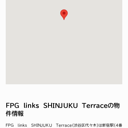
ＦＰＧ ｌｉｎｋｓ ＳＨＩＮＪＵＫＵ Ｔｅｒｒａｃｅの物
件情報
ＦＰＧ ｌｉｎｋｓ ＳＨＩＮＪＵＫＵ Ｔｅｒｒａｃｅ(渋谷区代々木)は新宿駅(４番