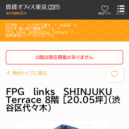
検討リスト
メニュー
HOME
エリアから探す
渋谷区
代々木・富ヶ谷の賃貸オフィス
ＦＰＧ ｌｉｎｋｓ ＳＨＩＮＪＵＫＵ Ｔｅｒｒａｃｅ
物件詳細(177-00132-70)
8階は現在募集がありません
物件トップに戻る
ＦＰＧ ｌｉｎｋｓ ＳＨＩＮＪＵＫＵ
Ｔｅｒｒａｃｅ 8階 [20.05坪]（渋
谷区代々木）