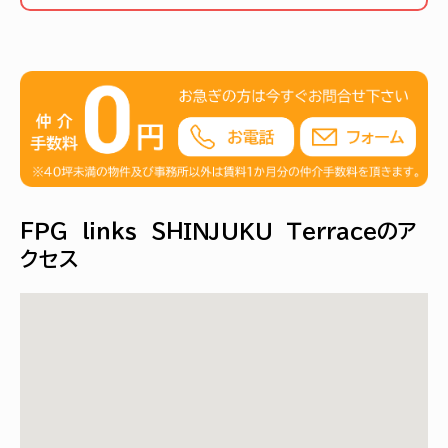
ＦＰＧ ｌｉｎｋｓ ＳＨＩＮＪＵＫＵ Ｔｅｒｒａｃｅのア
クセス