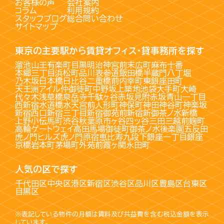
お客様の声
会社案内
コラム
利用規約
スタッフブログ
総合問い合わせ
サイトマップ
東京の主要駅から賃貸オフィス・貸事務所を探す
溜池山王
有楽町
目黒
明治神宮前
末広町
麻布十番
本郷三丁目
浜松町
品川
表参道
飯田橋
半蔵門
八丁堀
乃木坂
日本橋
日比谷
二重橋前
内幸町
東銀座
田町
天王洲アイル
仲御徒町
中野坂上
築地
池袋
大手町
大崎
代々木
浅草橋
泉岳寺
千駄ヶ谷
赤坂見附
赤坂
青山一丁目
西新宿
水道橋
水天宮前
人形町
神保町
神田
神谷町
神楽坂
新宿西口
新宿三丁目
新宿御苑前
新宿
新御茶ノ水
新橋
上野
小伝馬町
渋谷
秋葉原
市ヶ谷
四ッ谷
三田
三越前
麹町
高輪ゲートウェイ
高田馬場
御徒町
御茶ノ水
後楽園
五反田
虎ノ門ヒルズ
虎ノ門
原宿
恵比寿
九段下
銀座一丁目
銀座
京橋
岩本町
茅場町
外苑前
霞ヶ関
永田町
人気の区で探す
千代田区
中央区
港区
新宿区
渋谷区
品川区
豊島区
台東区
目黒区
※表記している物件の月額は賃料及び共益費を含む税込金額を表示
しています。