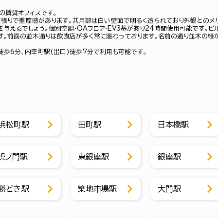
の賃貸オフィスです。
石張りで重厚感があります。共用部は白い壁面で明るく造られており外観とのメ
を与えるでしょう。個別空調・OAフロア・EV3基があり24時間使用可能です。ビ
す。前面の並木通りは飲食店が多く常に賑わっております。名前の通り並木の緑
徒歩6分、内幸町駅(出口)徒歩7分で利用も可能です。
浜松町駅
田町駅
日本橋駅
虎ノ門駅
東銀座駅
銀座駅
勝どき駅
築地市場駅
大門駅