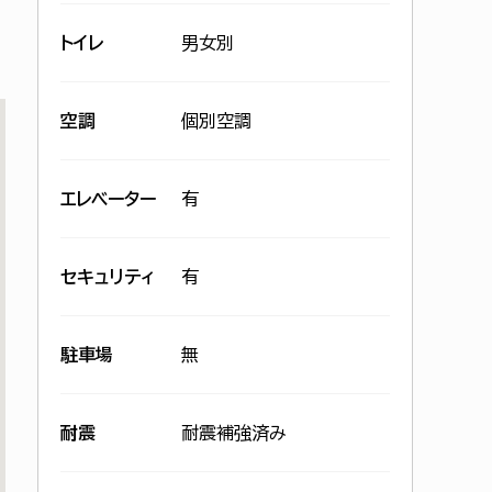
トイレ
男女別
空調
個別空調
エレベーター
有
セキュリティ
有
駐車場
無
耐震
耐震補強済み