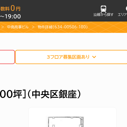
沿線から探す
エリ
中島商事ビル
物件詳細(634-00586-180)
3フロア募集区画あり
.00坪]（中央区銀座）