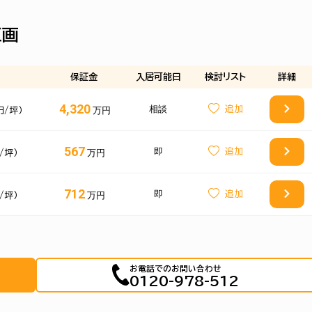
区画
保証金
入居可能日
検討
リスト
詳細
4,320
相談
万円
円/坪）
567
即
万円
/坪）
712
即
万円
/坪）
お電話でのお問い合わせ
0120-978-512