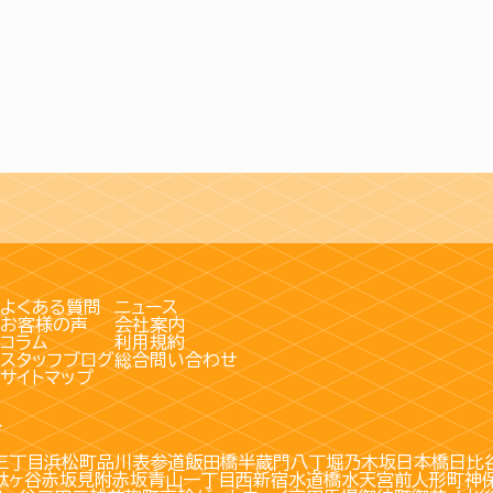
よくある質問
ニュース
お客様の声
会社案内
コラム
利用規約
スタッフブログ
総合問い合わせ
サイトマップ
す
三丁目
浜松町
品川
表参道
飯田橋
半蔵門
八丁堀
乃木坂
日本橋
日比
駄ヶ谷
赤坂見附
赤坂
青山一丁目
西新宿
水道橋
水天宮前
人形町
神