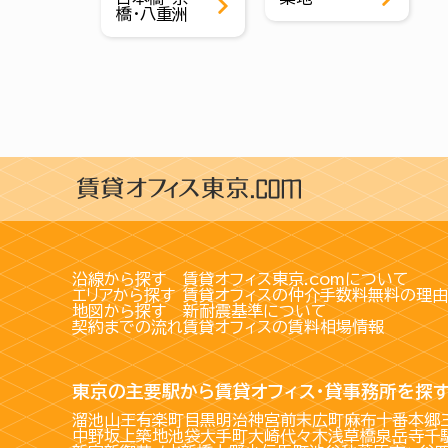
橋・八重洲
沿線から探す
賃貸オフィス東京.comについて
エリアから探す
賃貸オフィスの仲介手数料無料の理由
地図から探す
新耐震基準について
契約までの流れ
賃貸オフィスの賃料相場情報
東京の主要駅から賃貸オフィス・貸事務所を探
溜池山王
有楽町
目黒
明治神宮前
末広町
麻布十番
本郷
中野坂上
築地
池袋
大手町
大崎
代々木
浅草橋
泉岳寺
千