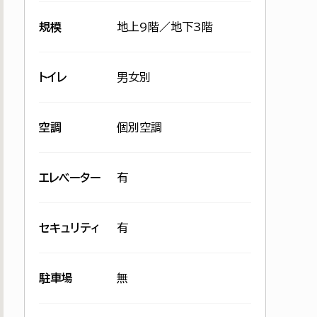
規模
地上9階／地下3階
トイレ
男女別
空調
個別空調
エレベーター
有
セキュリティ
有
駐車場
無