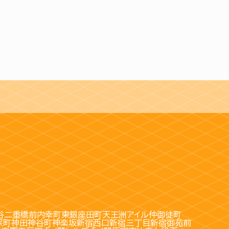
谷
二重橋前
内幸町
東銀座
田町
天王洲アイル
仲御徒町
保町
神田
神谷町
神楽坂
新宿西口
新宿三丁目
新宿御苑前