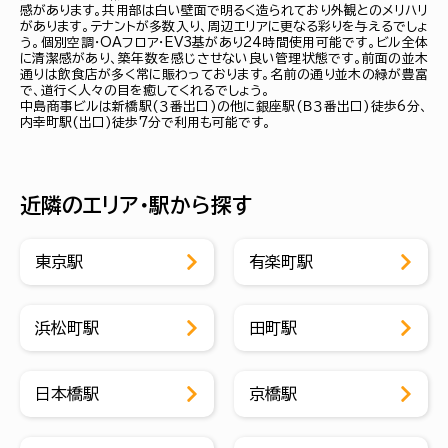
感があります。共用部は白い壁面で明るく造られており外観とのメリハリ
があります。テナントが多数入り、周辺エリアに更なる彩りを与えるでしょ
う。個別空調・OAフロア・EV3基があり24時間使用可能です。ビル全体
に清潔感があり、築年数を感じさせない良い管理状態です。前面の並木
通りは飲食店が多く常に賑わっております。名前の通り並木の緑が豊富
で、道行く人々の目を癒してくれるでしょう。
中島商事ビルは新橋駅(３番出口)の他に銀座駅(Ｂ３番出口)徒歩6分、
内幸町駅(出口)徒歩7分で利用も可能です。
近隣のエリア・駅から探す
東京駅
有楽町駅
浜松町駅
田町駅
日本橋駅
京橋駅