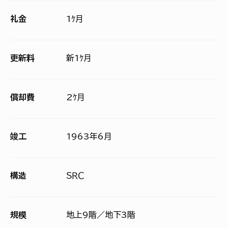
礼金
1ｹ月
更新料
新1ｹ月
償却費
2ｹ月
竣工
1963年6月
構造
ＳＲＣ
規模
地上9階／地下3階