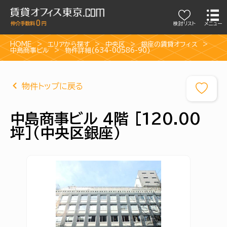
検討リスト
メニュー
HOME
エリアから探す
中央区
銀座の賃貸オフィス
中島商事ビル
物件詳細(634-00586-90)
物件トップに戻る
中島商事ビル 4階 [120.00
坪]（中央区銀座）