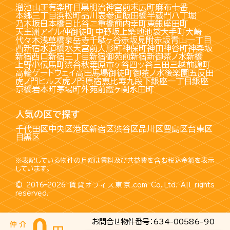
溜池山王
有楽町
目黒
明治神宮前
末広町
麻布十番
本郷三丁目
浜松町
品川
表参道
飯田橋
半蔵門
八丁堀
乃木坂
日本橋
日比谷
二重橋前
内幸町
東銀座
田町
天王洲アイル
仲御徒町
中野坂上
築地
池袋
大手町
大崎
代々木
浅草橋
泉岳寺
千駄ヶ谷
赤坂見附
赤坂
青山一丁目
西新宿
水道橋
水天宮前
人形町
神保町
神田
神谷町
神楽坂
新宿西口
新宿三丁目
新宿御苑前
新宿
新御茶ノ水
新橋
上野
小伝馬町
渋谷
秋葉原
市ヶ谷
四ッ谷
三田
三越前
麹町
高輪ゲートウェイ
高田馬場
御徒町
御茶ノ水
後楽園
五反田
虎ノ門ヒルズ
虎ノ門
原宿
恵比寿
九段下
銀座一丁目
銀座
京橋
岩本町
茅場町
外苑前
霞ヶ関
永田町
人気の区で探す
千代田区
中央区
港区
新宿区
渋谷区
品川区
豊島区
台東区
目黒区
※表記している物件の月額は賃料及び共益費を含む税込金額を表示
しています。
© 2016–2026
賃貸オフィス東京.com
Co.,Ltd. All rights
reserved.
お問合せ物件番号：634-00586-90