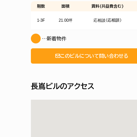
階数
面積
賃料(共益費含む)
1-3F
21.00坪
応相談
（応相談）
…新着物件
このビルについて問い合わせる
長嶌ビルのアクセス