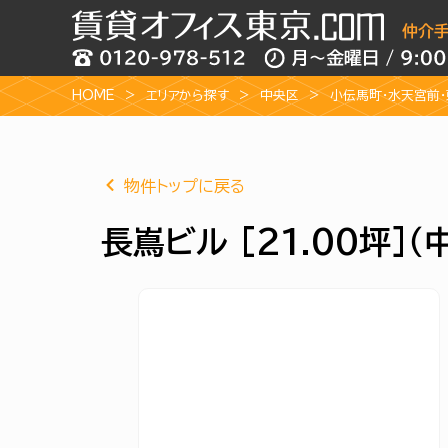
HOME
エリアから探す
中央区
小伝馬町・水天宮前
物件トップに戻る
長嶌ビル [21.00坪]