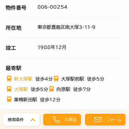
806-00254
物件番号
東京都豊島区南大塚3-11-9
所在地
1988年12月
竣工
最寄駅
新大塚駅
徒歩4分
大塚駅前駅
徒歩5分
大塚駅
徒歩5分
向原駅
徒歩7分
巣鴨新田駅
徒歩12分
お電話
フォーム
検索条件
階数
面積
賃料(共益費含む)
検討
詳細