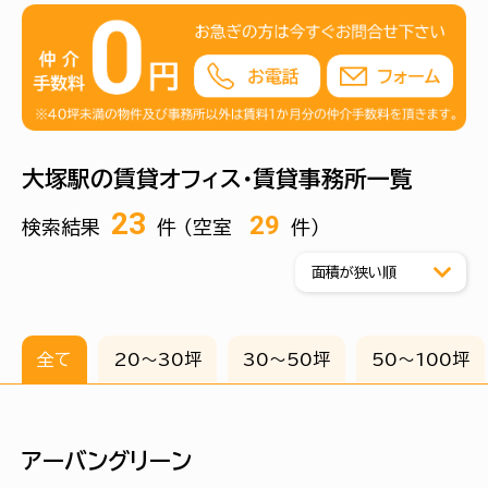
立地として再評価されつつあるエリアともいえます。実際、
アクセス性と賃料水準のバランスを重視する企業にとって、
検討に値する立地条件を備えています。
駅周辺は、駅ビル竣工や駅前広場の整備などを通じて街の
利便性や居心地の良さが向上しています。
また、100坪超の中規模ビルから小規模なオフィスまで、業
種やフェーズに応じた選択が可能です。
大塚駅の賃貸オフィス・賃貸事務所一覧
池袋エリアに集積するIT・Web系企業の影響もあり、大塚
でも関連業種やバックオフィス機能を担う企業の進出が見
23
29
検索結果
件 （空室
件）
られます。
全て
20〜30坪
30〜50坪
50〜100坪
アーバングリーン