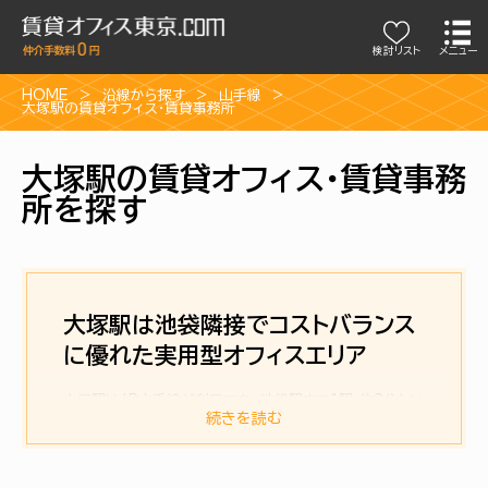
検討リスト
メニュー
HOME
沿線から探す
山手線
大塚駅の賃貸オフィス・賃貸事務所
大塚駅の賃貸オフィス・賃貸事務
所を探す
大塚駅は池袋隣接でコストバランス
に優れた実用型オフィスエリア
大塚駅はJR山手線が利用でき、池袋駅まで1駅・約2分とい
うポジションにありながら、落ち着いた雰囲気が保たれたエ
続きを読む
リアです。
主要ビジネス街に比べると知名度は控えめですが、複数路
線の活用が可能な点や池袋への接続性を踏まえると、拠点