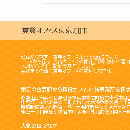
沿線から探す
賃貸オフィス東京.comについて
エリアから探す
賃貸オフィスの仲介手数料無料の理由
地図から探す
新耐震基準について
契約までの流れ
賃貸オフィスの賃料相場情報
東京の主要駅から賃貸オフィス・貸事務所を探
溜池山王
有楽町
目黒
明治神宮前
末広町
麻布十番
本郷
中野坂上
築地
池袋
大手町
大崎
代々木
浅草橋
泉岳寺
千
新宿
新御茶ノ水
新橋
上野
小伝馬町
渋谷
秋葉原
市ヶ谷
銀座一丁目
銀座
京橋
岩本町
茅場町
外苑前
霞ヶ関
永田
人気の区で探す