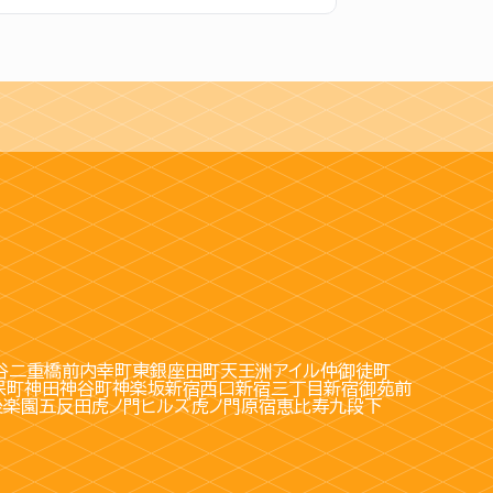
谷
二重橋前
内幸町
東銀座
田町
天王洲アイル
仲御徒町
保町
神田
神谷町
神楽坂
新宿西口
新宿三丁目
新宿御苑前
後楽園
五反田
虎ノ門ヒルズ
虎ノ門
原宿
恵比寿
九段下