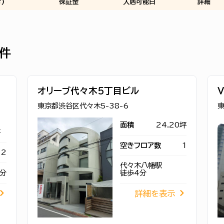
)
保証金
入居可能日
詳細
件
オリーブ代々木５丁目ビル
東京都渋谷区代々木5-38-6
東
面積
24.20坪
坪
空きフロア数
1
2
代々木八幡駅
分
徒歩4分
詳細を表示