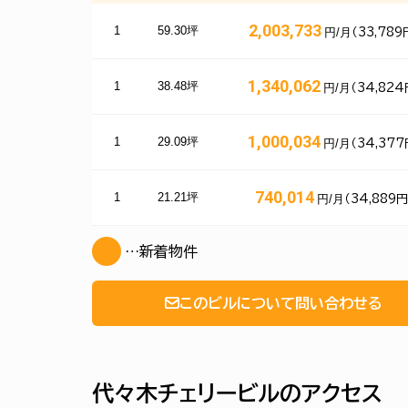
2,003,733
1
59.30坪
円/月
（33,789
1,340,062
1
38.48坪
円/月
（34,824
1,000,034
1
29.09坪
円/月
（34,377
740,014
1
21.21坪
円/月
（34,889
…新着物件
このビルについて問い合わせる
代々木チェリービルのアクセス