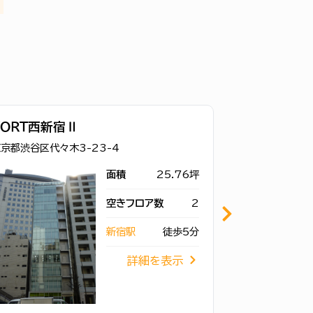
ＶＯＲＴ西新宿Ⅱ
由井ビル
京都渋谷区代々木3-23-4
東京都渋谷区代々
面積
25.76坪
空きフロア数
2
新宿駅
徒歩5分
詳細を表示