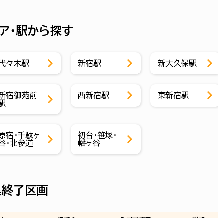
ア・駅から探す
代々木駅
新宿駅
新大久保駅
新宿御苑前
西新宿駅
東新宿駅
駅
原宿・千駄ヶ
初台・笹塚・
谷・北参道
幡ヶ谷
集終了区画