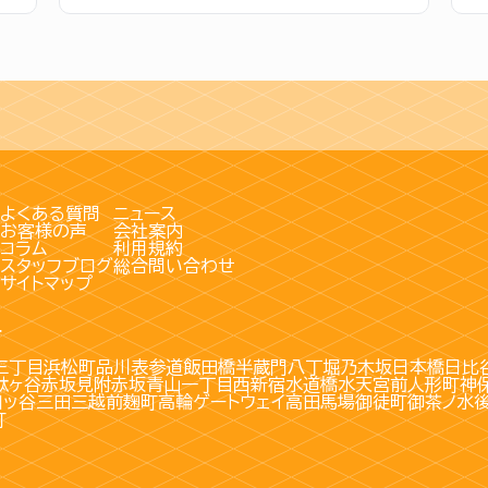
よくある質問
ニュース
お客様の声
会社案内
コラム
利用規約
スタッフブログ
総合問い合わせ
サイトマップ
す
三丁目
浜松町
品川
表参道
飯田橋
半蔵門
八丁堀
乃木坂
日本橋
日比
駄ヶ谷
赤坂見附
赤坂
青山一丁目
西新宿
水道橋
水天宮前
人形町
神
四ッ谷
三田
三越前
麹町
高輪ゲートウェイ
高田馬場
御徒町
御茶ノ水
町