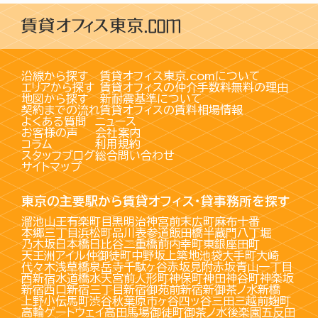
沿線から探す
賃貸オフィス東京.comについて
エリアから探す
賃貸オフィスの仲介手数料無料の理由
地図から探す
新耐震基準について
契約までの流れ
賃貸オフィスの賃料相場情報
よくある質問
ニュース
お客様の声
会社案内
コラム
利用規約
スタッフブログ
総合問い合わせ
サイトマップ
東京の主要駅から賃貸オフィス・貸事務所を探す
溜池山王
有楽町
目黒
明治神宮前
末広町
麻布十番
本郷三丁目
浜松町
品川
表参道
飯田橋
半蔵門
八丁堀
乃木坂
日本橋
日比谷
二重橋前
内幸町
東銀座
田町
天王洲アイル
仲御徒町
中野坂上
築地
池袋
大手町
大崎
代々木
浅草橋
泉岳寺
千駄ヶ谷
赤坂見附
赤坂
青山一丁目
西新宿
水道橋
水天宮前
人形町
神保町
神田
神谷町
神楽坂
新宿西口
新宿三丁目
新宿御苑前
新宿
新御茶ノ水
新橋
上野
小伝馬町
渋谷
秋葉原
市ヶ谷
四ッ谷
三田
三越前
麹町
高輪ゲートウェイ
高田馬場
御徒町
御茶ノ水
後楽園
五反田