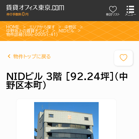
検討リスト
メニュー
HOME
エリアから探す
中野区
中野坂上の賃貸オフィス
ＮＩＤビル
物件詳細(686-00051-41)
物件トップに戻る
ＮＩＤビル 3階 [92.24坪]（中
野区本町）