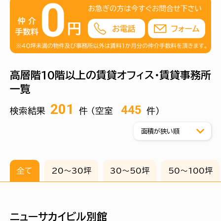
また、高層階ビルは高級なイメージがあり、比較的に設
備も整っていることから、企業のイメージアップも期待
できます。
取引先からの信頼性の向上や落ち着いた職場環境を
重視するお客様におすすめとなっています。
その他、賃貸オフィス東京.comでは、東京都内のエ
高層階10階以上の賃貸オフィス・賃貸事務所
リアを中心に、賃貸オフィス・事務所をお探しのお客様
一覧
に役に立つ不動産情報や相場価格等を幅広く掲載して
います。小規模から大規模物件まで、お客様のご要望
201
445
に合った物件情報を提供し、最適なオフィス選びをサ
検索結果
件 （空室
件）
ポートします。
ぜひお気軽にご相談下さい。
全て
20〜30坪
30〜50坪
50〜100坪
ニューサカイビル別館