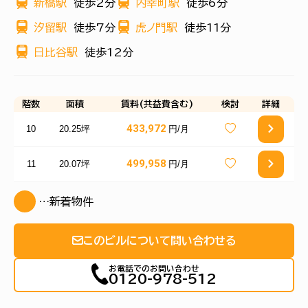
新橋駅
徒歩2分
内幸町駅
徒歩6分
汐留駅
徒歩7分
虎ノ門駅
徒歩11分
日比谷駅
徒歩12分
階数
面積
賃料(共益費含む)
検討
詳細
433,972
10
20.25坪
円/月
499,958
11
20.07坪
円/月
…新着物件
このビルについて問い合わせる
お電話でのお問い合わせ
0120-978-512