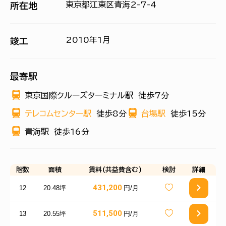
東京都江東区青海2-7-4
所在地
2010年1月
竣工
最寄駅
東京国際クルーズターミナル駅
徒歩7分
テレコムセンター駅
徒歩8分
台場駅
徒歩15分
青海駅
徒歩16分
階数
面積
賃料(共益費含む)
検討
詳細
431,200
12
20.48坪
円/月
511,500
13
20.55坪
円/月