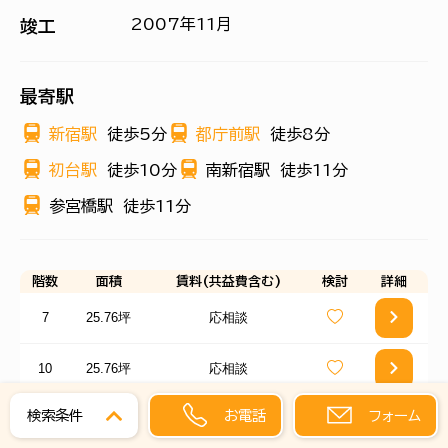
2007年11月
竣工
最寄駅
新宿駅
徒歩5分
都庁前駅
徒歩8分
初台駅
徒歩10分
南新宿駅
徒歩11分
参宮橋駅
徒歩11分
階数
面積
賃料(共益費含む)
検討
詳細
7
25.76坪
応相談
10
25.76坪
応相談
お電話
フォーム
検索条件
…新着物件