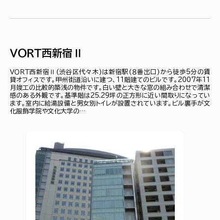
ＶＯＲＴ西新宿Ⅱ
ＶＯＲＴ西新宿Ⅱ(渋谷区代々木)は新宿駅(８番出口)から徒歩5分の賃
貸オフィスです。甲州街道沿いに建つ、11階建てのビルです。2007年11
月竣工の比較的築浅の物件です。白い壁と大きな窓の組み合わせで清潔
感のある外観です。基準階は25.29坪の正方形に近い間取りになってい
ます。室内に給湯設備と男女別トイレが設置されています。ビル裏手が文
化服飾学院や文化大学の…