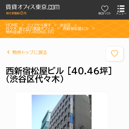
検討リスト
メニュー
HOME
エリアから探す
渋谷区
代々木・富ヶ谷の賃貸オフィス
西新宿松屋ビル
物件詳細(177-00060-10)
物件トップに戻る
西新宿松屋ビル [40.46坪]
（渋谷区代々木）