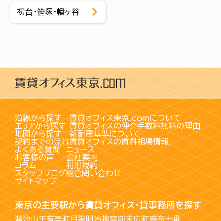
初台・笹塚・幡ヶ谷
沿線から探す
賃貸オフィス東京.comについて
エリアから探す
賃貸オフィスの仲介手数料無料の理由
地図から探す
新耐震基準について
契約までの流れ
賃貸オフィスの賃料相場情報
よくある質問
ニュース
お客様の声
会社案内
コラム
利用規約
スタッフブログ
総合問い合わせ
サイトマップ
東京の主要駅から賃貸オフィス・貸事務所を探す
溜池山王
有楽町
目黒
明治神宮前
末広町
麻布十番