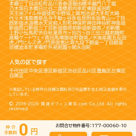
本郷三丁目
浜松町
品川
表参道
飯田橋
半蔵門
八丁堀
乃木坂
日本橋
日比谷
二重橋前
内幸町
東銀座
田町
天王洲アイル
仲御徒町
中野坂上
築地
池袋
大手町
大崎
代々木
浅草橋
泉岳寺
千駄ヶ谷
赤坂見附
赤坂
青山一丁目
西新宿
水道橋
水天宮前
人形町
神保町
神田
神谷町
神楽坂
新宿西口
新宿三丁目
新宿御苑前
新宿
新御茶ノ水
新橋
上野
小伝馬町
渋谷
秋葉原
市ヶ谷
四ッ谷
三田
三越前
麹町
高輪ゲートウェイ
高田馬場
御徒町
御茶ノ水
後楽園
五反田
虎ノ門ヒルズ
虎ノ門
原宿
恵比寿
九段下
銀座一丁目
銀座
京橋
岩本町
茅場町
外苑前
霞ヶ関
永田町
人気の区で探す
千代田区
中央区
港区
新宿区
渋谷区
品川区
豊島区
台東区
目黒区
※表記している物件の月額は賃料及び共益費を含む税込金額を表示
しています。
© 2016–2026
賃貸オフィス東京.com
Co.,Ltd. All rights
reserved.
お問合せ物件番号：177-00060-10